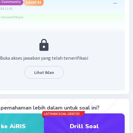
Community
Level 92
024 11:45
terverifikasi
ang tepat untuk soal tersebut adalah faktor yang
ruhi keanekaragaman hayati tingkat ekosistem antara
ai berikut
Buka akses jawaban yang telah terverifikasi
i geologis
 iklim
Lihat Iklan
 kimia tanah
fisik tanah
·
0.0
(
0
)
Balas
ating
pemahaman lebih dalam untuk soal ini?
LATIHAN SOAL GRATIS!
Community
Level 25
 ke AiRIS
Drill Soal
024 12:06