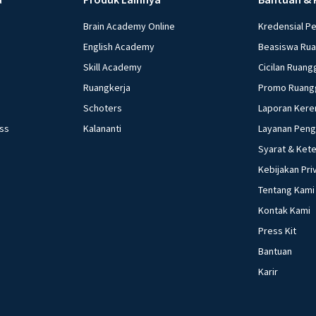
mempengaruhi per
politika, yaitu ek
e-commerce! 8. Je
Brain Academy Online
Kredensial P
pada tingkat pemeri
konsumen jika me
perangkat desa 1
English Academy
Beasiswa Ru
organisasi perli
mandiri. Anggota 
Skill Academy
Cicilan Ruang
Nasional (BPKN),
Memperhatikan pe
Ruangkerja
Promo Ruang
.... a. presiden b.
Schoters
Laporan Kere
Perlindungan kon
ess
Kalananti
Layanan Pen
Kebebasan untuk b
Syarat & Ket
dikendalikan peme
a. (1), (2), (3), (4),
Kebijakan Pri
13.Tiap negara me
Tentang Kami
pemerintahannya.
Kontak Kami
macam sistem peme
Press Kit
pemerintahan .... 
Bantuan
14.Dalam penyele
Karir
daerah, sangat b
suatu negara. Asas
dekonsentrasi, da