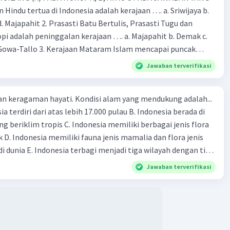
 Hindu tertua di Indonesia adalah kerajaan …. a. Sriwijaya b.
 d. Majapahit 2. Prasasti Batu Bertulis, Prasasti Tugu dan
pi adalah peninggalan kerajaan …. a. Majapahit b. Demak c.
Gowa-Tallo 3. Kerajaan Mataram Islam mencapai puncak
a pemerintahan …. a. Hayam Wuruk b. Sultan Agung c. Sultan
Jawaban terverifikasi
. Sultan Hasanudin 4. Kerajaan Islam pertama di Indonesia
b. Demak c. Gowa-Tallo d. Samudra Pasai 5. Berikut adalah
an keragaman hayati. Kondisi alam yang mendukung adalah...
aan Islam, kecuali … a. Masjid Demak b. Menara Kudus c. Candi
ia terdiri dari atas lebih 17.000 pulau B. Indonesia berada di
ok Pesantren 6. Kerajaan Majapahit dikenal dengan kerajaan
g beriklim tropis C. Indonesia memiliki berbagai jenis flora
 a. Permaisuri yang cantik-cantik b. Angkatan darat yang
 D. Indonesia memiliki fauna jenis mamalia dan flora jenis
a yang bijak d. Kekuatan maritim yang besar 7. Berikut ini yang
i dunia E. Indonesia terbagi menjadi tiga wilayah dengan tipe
nampakan alam adalah …. a. Sungai b. Pelabuhan c. Danau d.
ang berbeda
 yang menjorok ke laut dinamakan …. a. Lembah b. Teluk c.
Jawaban terverifikasi
. Wilayah Indonesia dibagi menjadi …. waktu. a. 3 bagian b. 4
 d. 1 bagian 10. Dataran tinggi Dieng terdapat di Provinsi …. a.
wa timur c. Jawa barat d. Banten 11. Kota Semarang,
dang termasuk wilayah Indonesia dengan pembagian waktu
c. WIT d. WIS 12. Keanekaragaman suku-suku bangsa Indonesia