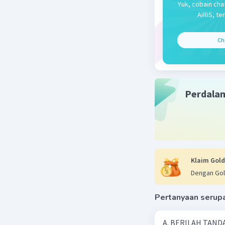
Yuk, cobain cha
Jawaban 
AiRIS, te
Keanekara
Ch
menyebab
suhu, cur
penyinara
Perdala
Beri R
Klaim Gold
Dengan Gol
Pertanyaan serup
A. BERILAH TANDA