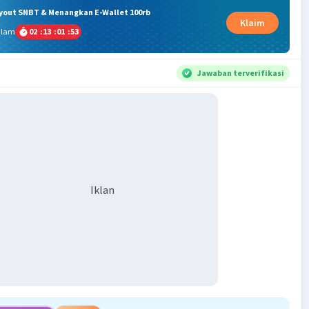
ryout SNBT & Menangkan E-Wallet 100rb
Klaim
alam
02
:
13
:
01
:
53
Jawaban terverifikasi
Iklan