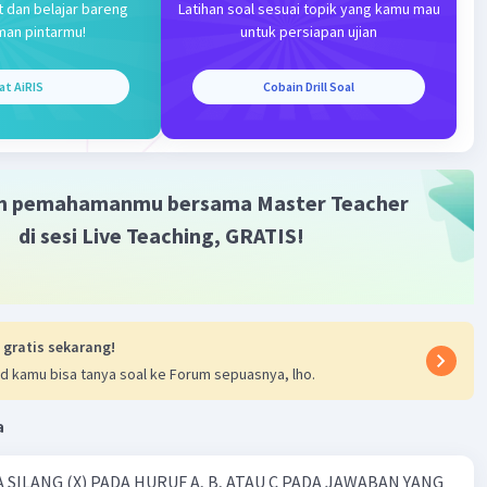
t dan belajar bareng
Latihan soal sesuai topik yang kamu mau
terverifikasi
man pintarmu!
untuk persiapan ujian
gaman ini terjadi akibat perbedaan letak geografis yang
Iklan
at AiRIS
Cobain Drill Soal
kan perbedaan iklim dan berpengaruh pada perbedaan
ah hujan, intensitas cahaya matahari, dan lamanya
n matahari.
m pemahamanmu bersama Master Teacher
·
0.0
(
0
)
Balas
ating
di sesi Live Teaching, GRATIS!
 gratis sekarang!
d kamu bisa tanya soal ke Forum sepuasnya, lho.
a
 SILANG (X) PADA HURUF A, B, ATAU C PADA JAWABAN YANG