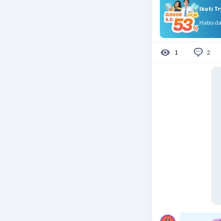
Ikuti T
Habis d
2
1