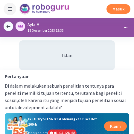
Masuk
Ayla M
18 Desember 2023 12:33
Iklan
Pertanyaan
Di dalam melakukan sebuah penelitian tentunya para
peneliti memiliki tujuan tertentu, terutama bagi peneliti
sosial,oleh karena itu yang menjadi tujuan penelitian sosial
untuk devolepment adalah?
Ikuti Tryout SNBT & Menangkan E-Wallet
100rb
Klaim
Habis dalam
01
:
11
:
26
:
32