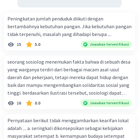
Peningkatan jumlah penduduk diikuti dengan
bertambahnya kebutuhan pangan. Jika kebutuhan pangan
tidak terpenuhi, masalah yang dihadapi berupa ....
15
5.0
Jawaban terverifikasi
seorang sosiolog menemukan fakta bahwa di sebuah desa
yang warganya terdiri dari berbagai macam asal-usul
daerah dan pekerjaan, tetapi mereka dapat hidup dengan
baik dan mampu mengembangkan solidaritas sosial yang
tinggi. berdasarkan ilustrasi tersebut, sosiologi dapat
berfungsi sebagai ilmu yang ....
16
0.0
Jawaban terverifikasi
Pernyataan berikut tidak menggambarkan kearifan lokal
adalah .... a. seringkali dikonsepsikan sebagai kebijakan
masyarakat setempat b. kemampuan budaya setempat