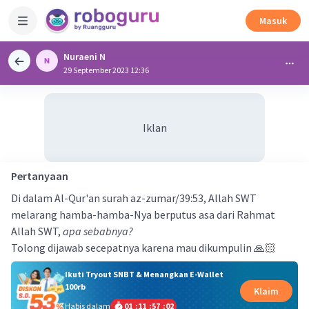
Masuk
Nuraeni N
29 September 2023 12:36
Iklan
Pertanyaan
Di dalam Al-Qur'an surah az-zumar/39:53, Allah SWT
melarang hamba-hamba-Nya berputus asa dari Rahmat
Allah SWT,
apa sebabnya?
Tolong dijawab secepatnya karena mau dikumpulin 🙏🏻
Ikuti Tryout SNBT & Menangkan E-Wallet
100rb
Klaim
Habis dalam
01
:
11
:
57
:
02