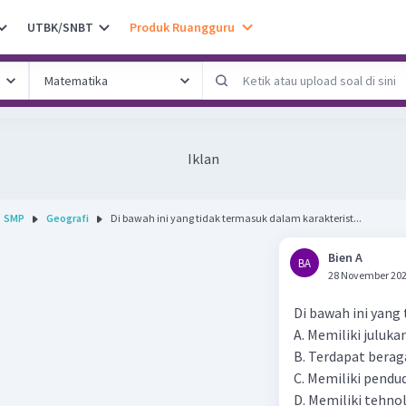
UTBK/SNBT
Produk Ruangguru
Iklan
SMP
Geografi
Di bawah ini yang tidak termasuk dalam karakterist...
Bien A
BA
28 November 202
Di bawah ini yang 
A. Memiliki juluk
B. Terdapat ber
C. Memiliki pendu
D. Memiliki tehno