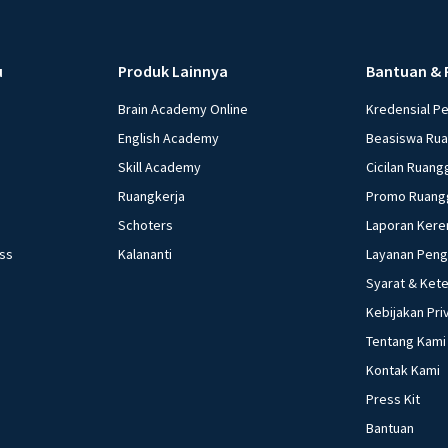
u
Produk Lainnya
Bantuan & 
Brain Academy Online
Kredensial P
English Academy
Beasiswa Ru
Skill Academy
Cicilan Ruang
Ruangkerja
Promo Ruang
Schoters
Laporan Kere
ess
Kalananti
Layanan Pen
Syarat & Ket
Kebijakan Pri
Tentang Kami
Kontak Kami
Press Kit
Bantuan