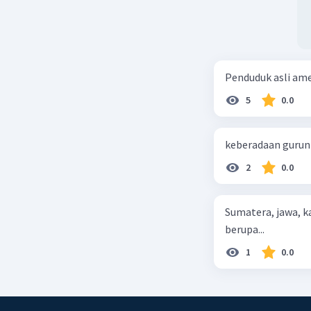
Penduduk asli ameri
5
0.0
keberadaan gurun d
2
0.0
Sumatera, jawa, 
berupa...
1
0.0