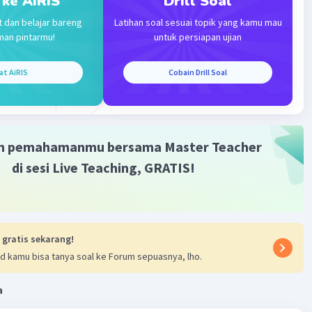
 ke AiRIS
Drill Soal
ki teknologi yg maju
t dan belajar bareng
Latihan soal sesuai topik yang kamu mau
Iklan
man pintarmu!
untuk persiapan ujian
·
0.0
(
0
)
Balas
ating
at AiRIS
Cobain Drill Soal
m pemahamanmu bersama Master Teacher
di sesi Live Teaching, GRATIS!
 gratis sekarang!
d kamu bisa tanya soal ke Forum sepuasnya, lho.
a