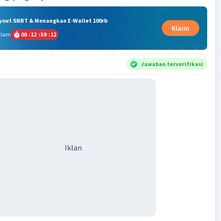
ryout SNBT & Menangkan E-Wallet 100rb
Klaim
alam
00
:
12
:
59
:
11
Jawaban terverifikasi
Iklan