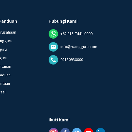
Panduan
Hubungi Kami
erusahaan
+62 815-7441-0000
angguru
info@ruangguru.com
guru
guru
02130930000
ntanan
gaduan
entuan
vasi
Ikuti Kami