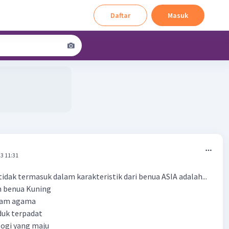
Daftar
Masuk
3 11:31
tidak termasuk dalam karakteristik dari benua ASIA adalah...
an benua Kuning
agam agama
duk terpadat
logi yang maju