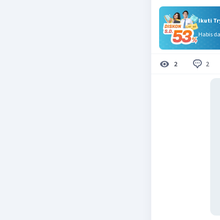
Ikuti T
Habis d
2
2