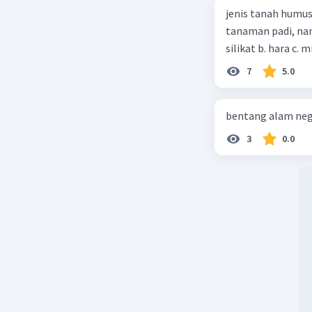
jenis tanah humus
tanaman padi, nan
silikat b. hara c. m
7
5.0
bentang alam neg
3
0.0