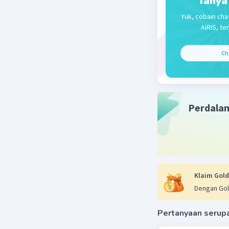
Tanya
D. Memili
Yuk, cobain cha
AiRIS, te
Beri R
Ch
Perdala
Klaim Gold
Dengan Gol
Pertanyaan serup