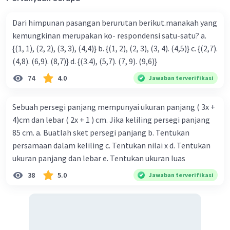
Dari himpunan pasangan berurutan berikut.manakah yang
kemungkinan merupakan ko- respondensi satu-satu? a.
{(1, 1), (2, 2), (3, 3), (4,4)} b. {(1, 2), (2, 3), (3, 4). (4,5)} c. {(2,7).
(4,8). (6,9). (8,7)} d. {(3.4), (5,7). (7, 9). (9,6)}
Iklan
74
4.0
Jawaban terverifikasi
Sebuah persegi panjang mempunyai ukuran panjang ( 3x +
4)cm dan lebar ( 2x + 1 ) cm. Jika keliling persegi panjang
85 cm. a. Buatlah sket persegi panjang b. Tentukan
persamaan dalam keliling c. Tentukan nilai x d. Tentukan
ukuran panjang dan lebar e. Tentukan ukuran luas
38
5.0
Jawaban terverifikasi