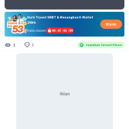
Ikuti Tryout SNBT & Menangkan E-Wallet
100rb
Klaim
Habis dalam
00
:
07
:
55
:
38
1
1
Jawaban terverifikasi
Iklan