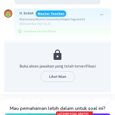
H. Endah
Master Teacher
Mahasiswa/Alumni Universitas Negeri Yogyakarta
08 Desember 2023 02:25
Jawaban terverifikasi
Jawaban: Anak = 12 tahun dan ayah = 36 tahun
Konsep:
Metode substitusi menyelesaikan persamaan
Buka akses jawaban yang telah terverifikasi
dengan cara memasukkan salah satu persamaan
ke dalam persamaan yang lain.
Lihat Iklan
Pembahasan:
Misalkan:
Ayah = A
Anak = N
Mau pemahaman lebih dalam untuk soal ini?
Maka:
LATIHAN SOAL GRATIS!