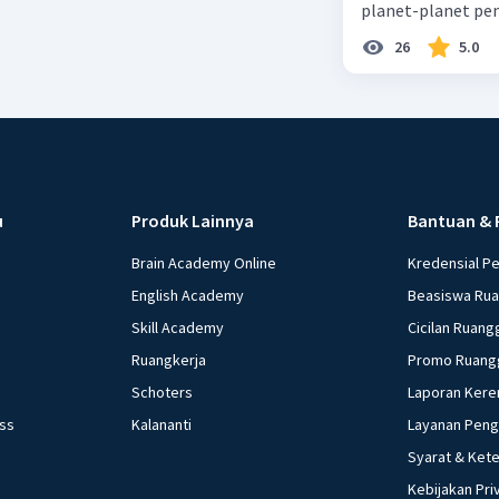
planet-planet pen
26
5.0
u
Produk Lainnya
Bantuan & 
Brain Academy Online
Kredensial P
English Academy
Beasiswa Ru
Skill Academy
Cicilan Ruang
Ruangkerja
Promo Ruang
Schoters
Laporan Kere
ess
Kalananti
Layanan Pen
Syarat & Ket
Kebijakan Pri