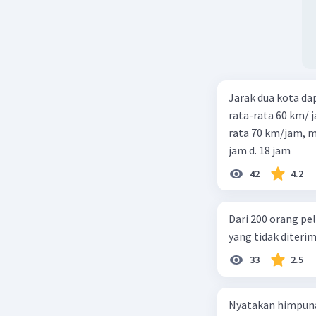
Jarak dua kota d
rata-rata 60 km/ 
rata 70 km/jam, maka waktu
jam d. 18 jam
42
4.2
Dari 200 orang pe
yang tidak diterima
33
2.5
Nyatakan himpuna