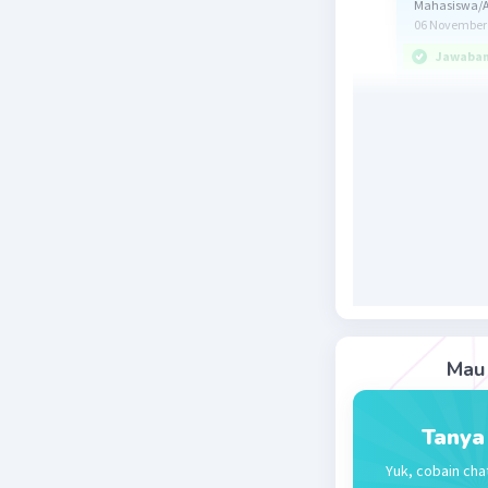
Mahasiswa/A
06 November 
Jawaban 
awabannya
pertidaks
Konsep :
Pertidaksa
(x,y,z, d
dihubungk
Jawab :
Mau 
x(x + 1) > 
2
x
+ x > 0
Tidak ter
Tanya
variabel 
Yuk, cobain cha