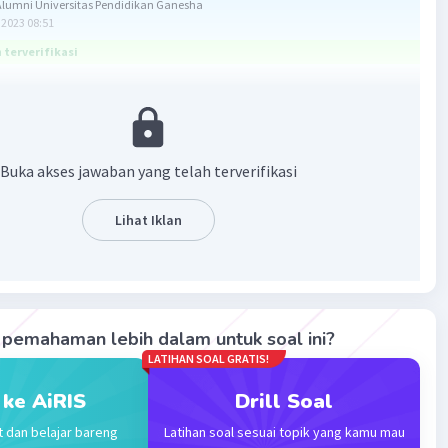
lumni Universitas Pendidikan Ganesha
2023 08:51
terverifikasi
 adalah Tidak, bentuk tersebut bukan merupakan
amaan linier karena variabel x berpangkat dua
Buka akses jawaban yang telah terverifikasi
maan linier 1 variabel hanya terdiri dari 1 variabel saja
Lihat Iklan
an sebagainya) dengan variabel berpangkat 1 dan
an oleh tanda pertidaksamaan seperti < atau >
pemahaman lebih dalam untuk soal ini?
0
LATIHAN SOAL GRATIS!
masuk pertidaksamaan linier satu variabel karena karena
 ke AiRIS
Drill Soal
x berpangkat dua
t dan belajar bareng
Latihan soal sesuai topik yang kamu mau