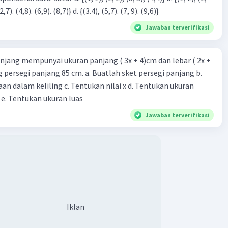
3), (3, 4). (4,5)} c. {(2,7). (4,8). (6,9). (8,7)} d. {(3.4), (5,7). (7, 9). (9,6)}
Jawaban terverifikasi
njang mempunyai ukuran panjang ( 3x + 4)cm dan lebar ( 2x +
ing persegi panjang 85 cm. a. Buatlah sket persegi panjang b.
n dalam keliling c. Tentukan nilai x d. Tentukan ukuran
 e. Tentukan ukuran luas
Jawaban terverifikasi
Iklan