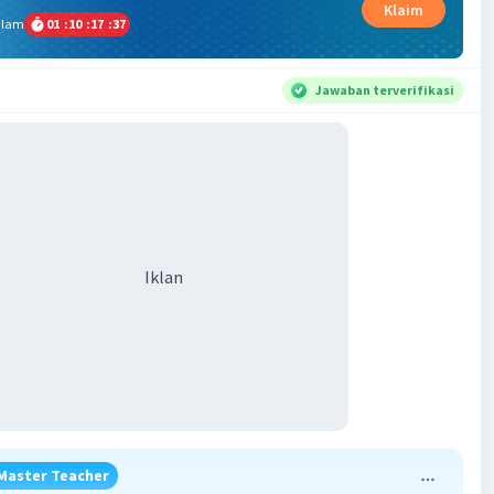
Klaim
alam
01
:
10
:
17
:
36
Jawaban terverifikasi
Iklan
Master Teacher