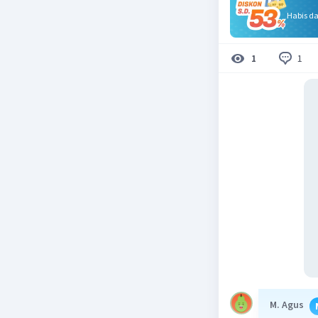
Habis d
1
1
M. Agus