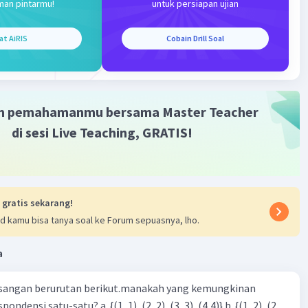
man pintarmu!
untuk persiapan ujian
bannya Tidak, bentuk tersebut bukan merupakan
amaan linier karena variabel x berpangkat dua
at AiRIS
Cobain Drill Soal
·
0.0
(
0
)
Balas
ating
m pemahamanmu bersama Master Teacher
di sesi Live Teaching, GRATIS!
Iklan
 gratis sekarang!
d kamu bisa tanya soal ke Forum sepuasnya, lho.
a
sangan berurutan berikut.manakah yang kemungkinan