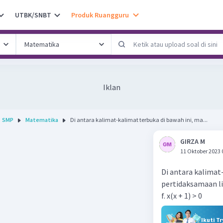
UTBK/SNBT
Produk Ruangguru
Iklan
SMP
Matematika
Di antara kalimat-kalimat terbuka di bawah ini, ma...
GIRZA M
11 Oktober 2023 
Di antara kalimat
pertidaksamaan li
f. x(x + 1) > 0
Ikuti T