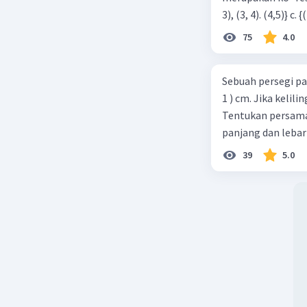
75
4.0
Sebuah persegi pa
1 ) cm. Jika kelil
Tentukan persamaa
panjang dan lebar
39
5.0