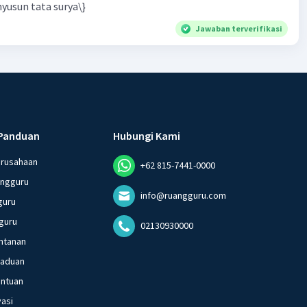
yusun tata surya\}
Jawaban terverifikasi
Panduan
Hubungi Kami
erusahaan
+62 815-7441-0000
angguru
info@ruangguru.com
guru
guru
02130930000
ntanan
gaduan
entuan
vasi