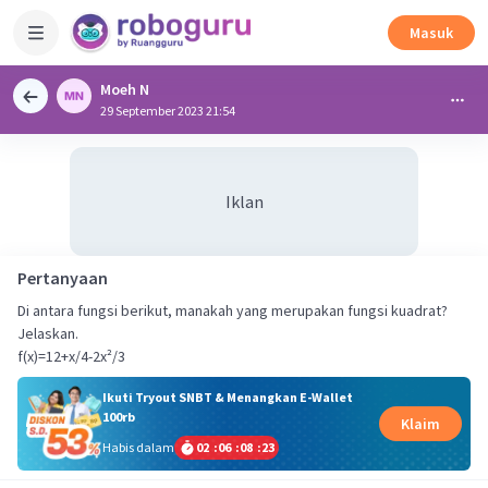
Masuk
Moeh N
29 September 2023 21:54
Iklan
Pertanyaan
Di antara fungsi berikut, manakah yang merupakan fungsi kuadrat?
Jelaskan.
f(x)=12+x/4-2x²/3
Ikuti Tryout SNBT & Menangkan E-Wallet
100rb
Klaim
Habis dalam
02
:
06
:
08
:
22