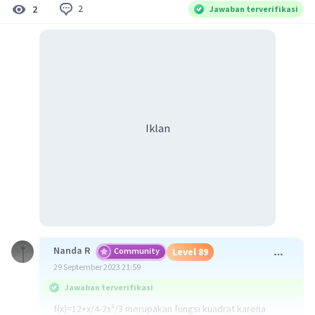
2
2
Jawaban terverifikasi
Iklan
Nanda R
Community
Level 89
29 September 2023 21:59
Jawaban terverifikasi
f(x)=12+x/4-2x²/3 merupakan fungsi kuadrat karena