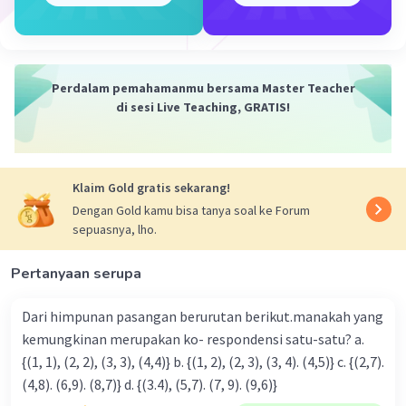
c, di mana a, b, dan c adalah konstanta. Dalam fungsi
yang diberikan, kita memiliki:
a = -2/3 (koefisien x^2)
b = 1/4 (koefisien x)
Perdalam pemahamanmu bersama Master Teacher
c = 12 (konstanta)
di sesi Live Teaching, GRATIS!
Jadi, fungsi ini adalah fungsi kuadrat dengan a = -2/3, b =
1/4, dan c = 12.
Klaim Gold gratis sekarang!
·
0.0
(
0
)
Balas
Beri Rating
Dengan Gold kamu bisa tanya soal ke Forum
sepuasnya, lho.
Pertanyaan serupa
Dari himpunan pasangan berurutan berikut.manakah yang
kemungkinan merupakan ko- respondensi satu-satu? a.
{(1, 1), (2, 2), (3, 3), (4,4)} b. {(1, 2), (2, 3), (3, 4). (4,5)} c. {(2,7).
(4,8). (6,9). (8,7)} d. {(3.4), (5,7). (7, 9). (9,6)}