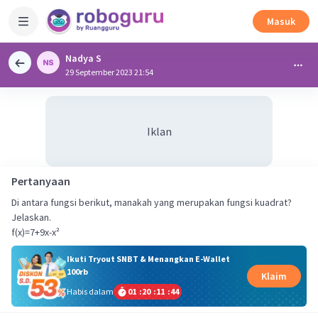
Masuk
Nadya S
29 September 2023 21:54
Iklan
Pertanyaan
Di antara fungsi berikut, manakah yang merupakan fungsi kuadrat?
Jelaskan.
f(x)=7+9x-x²
Ikuti Tryout SNBT & Menangkan E-Wallet
100rb
Klaim
Habis dalam
01
:
20
:
11
:
43