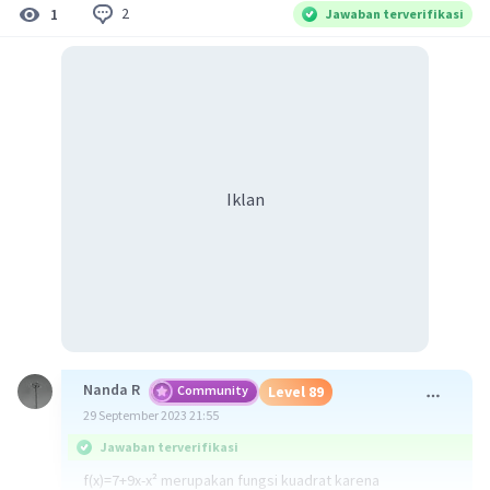
2
1
Jawaban terverifikasi
Iklan
Nanda R
Community
Level 89
29 September 2023 21:55
Jawaban terverifikasi
f(x)=7+9x-x² merupakan fungsi kuadrat karena