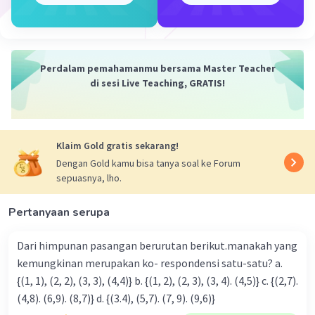
c, di mana a, b, dan c adalah konstanta. Dalam fungsi
yang diberikan, kita memiliki:
a = -1 (koefisien x^2)
b = 9 (koefisien x)
Perdalam pemahamanmu bersama Master Teacher
c = 7 (konstanta)
di sesi Live Teaching, GRATIS!
Jadi, fungsi ini adalah fungsi kuadrat dengan a = -1, b =
9, dan c = 7.
Klaim Gold gratis sekarang!
·
0.0
(
0
)
Balas
Beri Rating
Dengan Gold kamu bisa tanya soal ke Forum
sepuasnya, lho.
Pertanyaan serupa
Dari himpunan pasangan berurutan berikut.manakah yang
kemungkinan merupakan ko- respondensi satu-satu? a.
{(1, 1), (2, 2), (3, 3), (4,4)} b. {(1, 2), (2, 3), (3, 4). (4,5)} c. {(2,7).
(4,8). (6,9). (8,7)} d. {(3.4), (5,7). (7, 9). (9,6)}