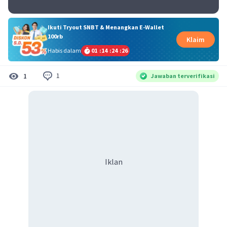
Ikuti Tryout SNBT & Menangkan E-Wallet
100rb
Klaim
Habis dalam
01
:
14
:
24
:
26
1
1
Jawaban terverifikasi
Iklan