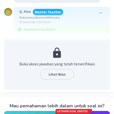
Q. Aina
Master Teacher
Mahasiswa/Alumni IAIN Kudus
07 November 2023 00:34
Jawaban terverifikasi
Jawabannya adalah seluruh data di atas
merupakan perbandingan senilai.
Konsep
Buka akses jawaban yang telah terverifikasi
Perbandingan senilai adalah jenis perbandingan
dua variabel atau lebih yang suatu variabel
Lihat Iklan
bertambah, maka variabel yang lain juga
bertambah.
Rumus :
a1/b1 = a2/b2
Mau pemahaman lebih dalam untuk soal ini?
Pembahasan
LATIHAN SOAL GRATIS!