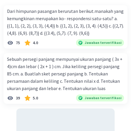
Dari himpunan pasangan berurutan berikut.manakah yang
kemungkinan merupakan ko- respondensi satu-satu? a.
{(1, 1), (2, 2), (3, 3), (4,4)} b. {(1, 2), (2, 3), (3, 4). (4,5)} c. {(2,7).
(4,8). (6,9). (8,7)} d. {(3.4), (5,7). (7, 9). (9,6)}
Iklan
75
4.0
Jawaban terverifikasi
Sebuah persegi panjang mempunyai ukuran panjang ( 3x +
4)cm dan lebar ( 2x + 1 ) cm. Jika keliling persegi panjang
85 cm. a. Buatlah sket persegi panjang b. Tentukan
persamaan dalam keliling c. Tentukan nilai x d. Tentukan
ukuran panjang dan lebar e. Tentukan ukuran luas
39
5.0
Jawaban terverifikasi