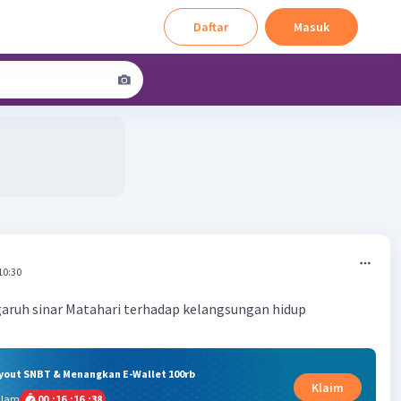
Daftar
Masuk
10:30
aruh sinar Matahari terhadap kelangsungan hidup
ryout SNBT & Menangkan E-Wallet 100rb
Klaim
alam
00
:
16
:
16
:
37