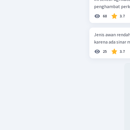
penghambat perke
68
3.7
Jenis awan rendah
karena ada sinar ma
25
3.7