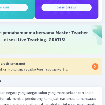
at AiRIS
Cobain Drill Soal
m pemahamanmu bersama Master Teacher
di sesi Live Teaching, GRATIS!
 gratis sekarang!
d kamu bisa tanya soal ke Forum sepuasnya, lho.
a
kan negara yang sangat subur yang mana sektor pertanian
i untuk menjadi pendorong kemajuan nasional, namun saaat
tur masih mengalami banyak hambatan, jelaskan yang menjadi