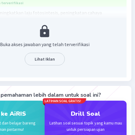
terverifikasi
ningkatkan laju fotosintesis, peningkatan cahaya
 biasanya mempercepat pembungaan dan pembuahan.
a, penurunan intensitas radiasi matahari akan
njang masa pertumbuhan tanaman.
Buka akses jawaban yang telah terverifikasi
·
0.0
(
0
)
Balas
ating
Lihat Iklan
pemahaman lebih dalam untuk soal ini?
Iklan
LATIHAN SOAL GRATIS!
 ke AiRIS
Drill Soal
t dan belajar bareng
Latihan soal sesuai topik yang kamu mau
man pintarmu!
untuk persiapan ujian