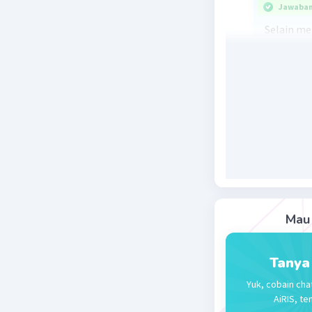
Jawaban 
Selain me
matahari
Sebalikny
memperpa
Beri R
Mau 
Tanya
Yuk, cobain cha
AiRIS, te