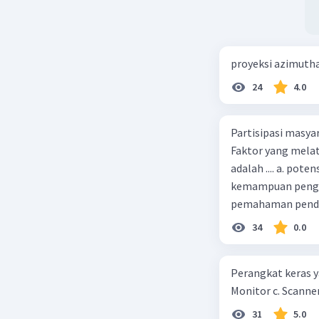
proyeksi azimuth
24
4.0
Partisipasi masy
Faktor yang melat
adalah .... a. pot
kemampuan pengga
pemahaman pendid
masyarakat merup
34
0.0
kepercayaan pem
Perangkat keras ya
Monitor c. Scanner
31
5.0