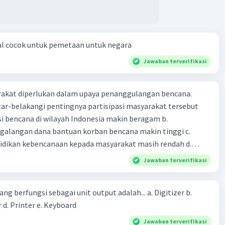
al cocok untuk pemetaan untuk negara
Jawaban terverifikasi
arakat diperlukan dalam upaya penanggulangan bencana.
ar-belakangi pentingnya partisipasi masyarakat tersebut
ensi bencana di wilayah Indonesia makin beragam b.
langan dana bantuan korban bencana makin tinggi c.
ikan kebencanaan kepada masyarakat masih rendah d.
akan pihak yang langsung berhadapan dengan bencana e.
Jawaban terverifikasi
erintah bahwa masyarakat mampu mengatasi bencana
ng berfungsi sebagai unit output adalah... a. Digitizer b.
 d. Printer e. Keyboard
Jawaban terverifikasi