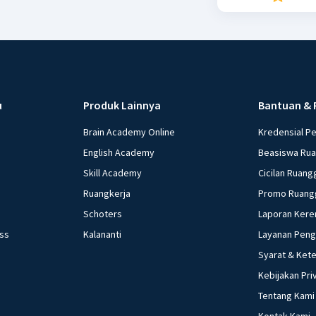
u
Produk Lainnya
Bantuan & 
Brain Academy Online
Kredensial P
English Academy
Beasiswa Ru
Skill Academy
Cicilan Ruang
Ruangkerja
Promo Ruang
Schoters
Laporan Kere
ess
Kalananti
Layanan Pen
Syarat & Ket
Kebijakan Pri
Tentang Kami
Kontak Kami