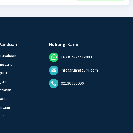
Panduan
Hubungi Kami
erusahaan
+62 815-7441-0000
angguru
info@ruangguru.com
guru
guru
02130930000
ntanan
gaduan
entuan
vasi