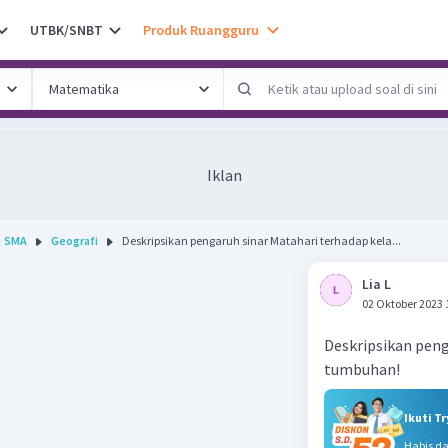
UTBK/SNBT
Produk Ruangguru
Iklan
SMA
Geografi
Deskripsikan pengaruh sinar Matahari terhadap kela...
Lia L
02 Oktober 2023 
Deskripsikan peng
tumbuhan!
Ikuti T
Habis d