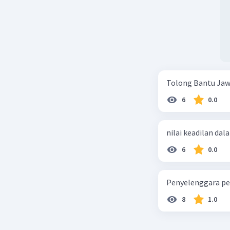
Tolong Bantu Jaw
6
0.0
nilai keadilan dal
6
0.0
Penyelenggara pe
8
1.0