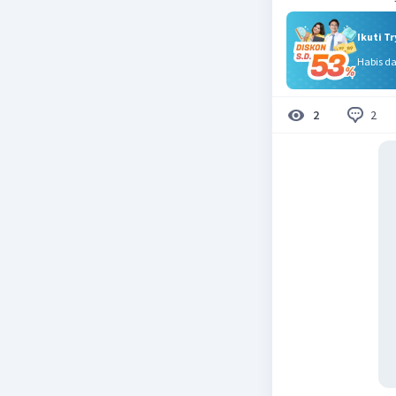
Ikuti T
Habis d
2
2