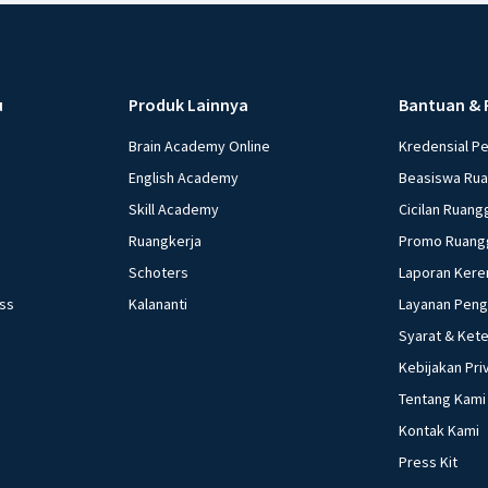
u
Produk Lainnya
Bantuan & 
Brain Academy Online
Kredensial P
English Academy
Beasiswa Ru
Skill Academy
Cicilan Ruang
Ruangkerja
Promo Ruang
Schoters
Laporan Kere
ess
Kalananti
Layanan Pen
Syarat & Ket
Kebijakan Pri
Tentang Kami
Kontak Kami
Press Kit