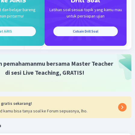
 ke AiRIS
Drill Soal
Community
Level 92
2023 03:19
t dan belajar bareng
Latihan soal sesuai topik yang kamu mau
man pintarmu!
untuk persiapan ujian
terverifikasi
ang tepat untuk soal tersebut adalah
opsi B. Cara kerja
Iklan
at AiRIS
Cobain Drill Soal
daerah.
isasi, dekonsentrasi, dan tugas pembantuan dikenal
ara kerja otonomi daerah.
m pemahamanmu bersama Master Teacher
di sesi Live Teaching, GRATIS!
·
0.0
(
0
)
Balas
ating
 gratis sekarang!
d kamu bisa tanya soal ke Forum sepuasnya, lho.
a