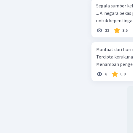
Segala sumber kek
... A. negara bekas penjajah B. pejabat negara yang berpengaruh C. pemerintah
untuk kepentingan
22
3.5
Manfaat dari horm
Tercipta kerukun
Menambah pengeta
8
0.0