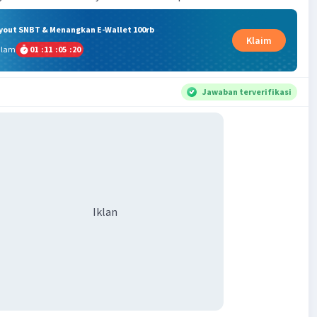
ryout SNBT & Menangkan E-Wallet 100rb
Klaim
alam
01
:
11
:
05
:
20
Jawaban terverifikasi
Iklan