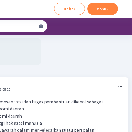
Daftar
Masuk
3 05:20
ekonsentrasi dan tugas pembantuan dikenal sebagai....
onomi daerah
nomi daerah
ggi hak asasi manusia
yawarah dalam menyelesaikan suatu persoalan