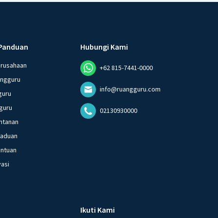
Panduan
Hubungi Kami
erusahaan
+62 815-7441-0000
angguru
info@ruangguru.com
guru
guru
02130930000
ntanan
gaduan
entuan
vasi
Ikuti Kami