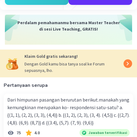
Perdalam pemahamanmu bersama Master Teacher
di sesi Live Teaching, GRATIS!
Iklan
Klaim Gold gratis sekarang!
Dengan Gold kamu bisa tanya soal ke Forum
sepuasnya, lho.
Pertanyaan serupa
Dari himpunan pasangan berurutan berikut.manakah yang
kemungkinan merupakan ko- respondensi satu-satu? a.
{(1, 1), (2, 2), (3, 3), (4,4)} b. {(1, 2), (2, 3), (3, 4). (4,5)} c. {(2,7).
(4,8). (6,9). (8,7)} d. {(3.4), (5,7). (7, 9). (9,6)}
75
4.0
Jawaban terverifikasi