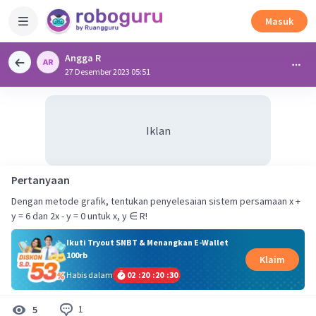
Masuk
Angga R
27 Desember 2023 05:51
Iklan
Pertanyaan
Dengan metode grafik, tentukan penyelesaian sistem persamaan x +
y = 6 dan 2x - y = 0 untuk x, y ∈ R!
Ikuti Tryout SNBT & Menangkan E-Wallet
100rb
Klaim
Habis dalam
02
:
20
:
20
:
30
1
5