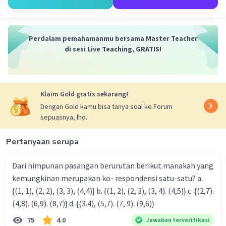
persamaan tersebut adalah 653. Semoga penjelasan ini
membantu kamu 🙂.
·
0.0
(
0
)
Balas
Beri Rating
Perdalam pemahamanmu bersama Master Teacher
di sesi Live Teaching, GRATIS!
Klaim Gold gratis sekarang!
Dengan Gold kamu bisa tanya soal ke Forum
sepuasnya, lho.
Iklan
Pertanyaan serupa
Dari himpunan pasangan berurutan berikut.manakah yang
kemungkinan merupakan ko- respondensi satu-satu? a.
{(1, 1), (2, 2), (3, 3), (4,4)} b. {(1, 2), (2, 3), (3, 4). (4,5)} c. {(2,7).
(4,8). (6,9). (8,7)} d. {(3.4), (5,7). (7, 9). (9,6)}
75
4.0
Jawaban terverifikasi