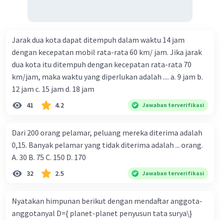
Jarak dua kota dapat ditempuh dalam waktu 14 jam
dengan kecepatan mobil rata-rata 60 km/ jam. Jika jarak
dua kota itu ditempuh dengan kecepatan rata-rata 70
km/jam, maka waktu yang diperlukan adalah .... a. 9 jam b.
12 jam c. 15 jam d. 18 jam
41
4.2
Jawaban terverifikasi
Dari 200 orang pelamar, peluang mereka diterima adalah
0,15. Banyak pelamar yang tidak diterima adalah ... orang.
A. 30 B. 75 C. 150 D. 170
32
2.5
Jawaban terverifikasi
Nyatakan himpunan berikut dengan mendaftar anggota-
anggotanyal D={ planet-planet penyusun tata surya\}