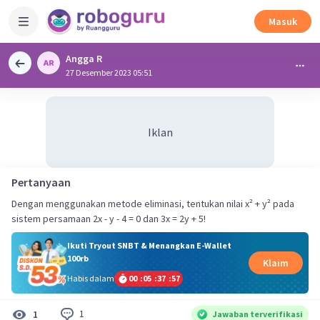
Masuk
Angga R
27 Desember 2023 05:51
Iklan
Pertanyaan
Dengan menggunakan metode eliminasi, tentukan nilai x² + y² pada
sistem persamaan 2x - y - 4 = 0 dan 3x = 2y + 5!
Ikuti Tryout SNBT & Menangkan E-Wallet
100rb
Klaim
Habis dalam
00
:
05
:
37
:
57
1
1
Jawaban terverifikasi