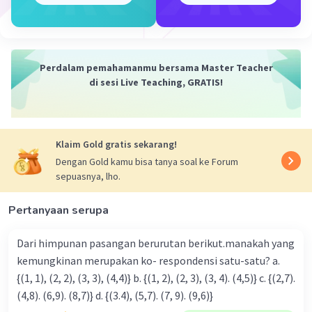
·
0.0
(
0
)
Balas
Beri Rating
Perdalam pemahamanmu bersama Master Teacher
di sesi Live Teaching, GRATIS!
Klaim Gold gratis sekarang!
Dengan Gold kamu bisa tanya soal ke Forum
Iklan
sepuasnya, lho.
Pertanyaan serupa
Dari himpunan pasangan berurutan berikut.manakah yang
kemungkinan merupakan ko- respondensi satu-satu? a.
{(1, 1), (2, 2), (3, 3), (4,4)} b. {(1, 2), (2, 3), (3, 4). (4,5)} c. {(2,7).
(4,8). (6,9). (8,7)} d. {(3.4), (5,7). (7, 9). (9,6)}