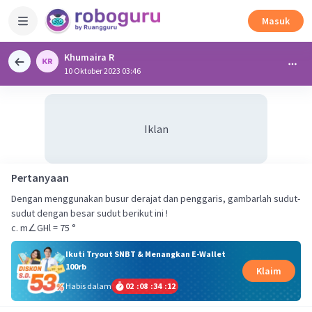
Masuk
Khumaira R
10 Oktober 2023 03:46
Iklan
Pertanyaan
Dengan menggunakan busur derajat dan penggaris, gambarlah sudut-
sudut dengan besar sudut berikut ini !
c. m∠GHl = 75 °
Ikuti Tryout SNBT & Menangkan E-Wallet
100rb
Klaim
Habis dalam
02
:
08
:
34
:
11