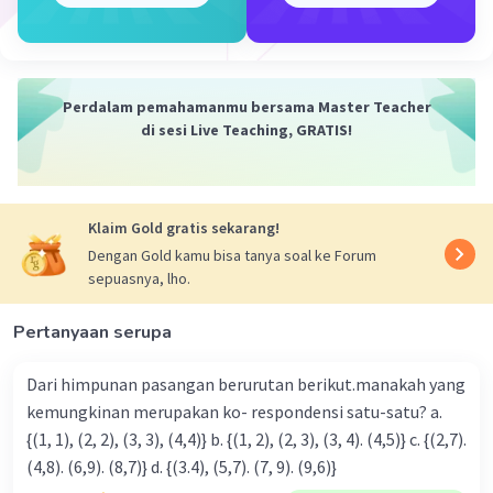
Perdalam pemahamanmu bersama Master Teacher
di sesi Live Teaching, GRATIS!
·
0.0
(
0
)
Balas
Beri Rating
Klaim Gold gratis sekarang!
Dengan Gold kamu bisa tanya soal ke Forum
sepuasnya, lho.
Iklan
Pertanyaan serupa
Dari himpunan pasangan berurutan berikut.manakah yang
kemungkinan merupakan ko- respondensi satu-satu? a.
{(1, 1), (2, 2), (3, 3), (4,4)} b. {(1, 2), (2, 3), (3, 4). (4,5)} c. {(2,7).
(4,8). (6,9). (8,7)} d. {(3.4), (5,7). (7, 9). (9,6)}