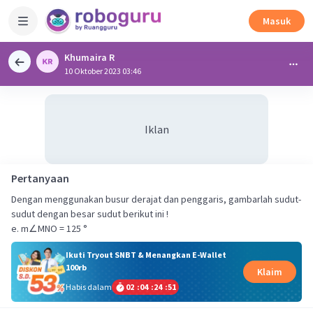
Masuk
Khumaira R
10 Oktober 2023 03:46
Iklan
Pertanyaan
Dengan menggunakan busur derajat dan penggaris, gambarlah sudut-
sudut dengan besar sudut berikut ini !
e. m∠MNO = 125 °
Ikuti Tryout SNBT & Menangkan E-Wallet
100rb
Klaim
Habis dalam
02
:
04
:
24
:
50