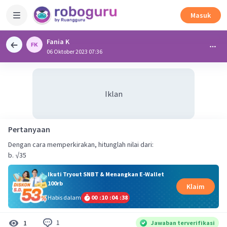
Masuk
Fania K
06 Oktober 2023 07:36
Iklan
Pertanyaan
Dengan cara memperkirakan, hitunglah nilai dari:
b. √35
Ikuti Tryout SNBT & Menangkan E-Wallet
100rb
Klaim
Habis dalam
00
:
10
:
04
:
38
1
1
Jawaban terverifikasi