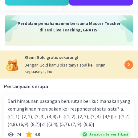
Perdalam pemahamanmu bersama Master Teacher
di sesi Live Teaching, GRATIS!
Klaim Gold gratis sekarang!
Dengan Gold kamu bisa tanya soal ke Forum
sepuasnya, lho.
Pertanyaan serupa
Dari himpunan pasangan berurutan berikut.manakah yang
kemungkinan merupakan ko- respondensi satu-satu? a.
{(1, 1), (2, 2), (3, 3), (4,4)} b. {(1, 2), (2, 3), (3, 4). (4,5)} c. {(2,7).
(4,8). (6,9). (8,7)} d. {(3.4), (5,7). (7, 9). (9,6)}
74
4.0
Jawaban terverifikasi