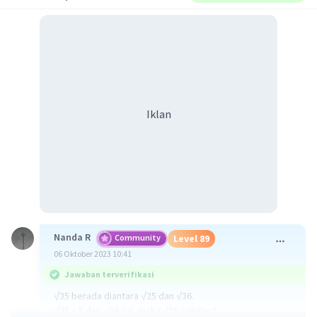
Iklan
Nanda R
Community
Level 89
06 Oktober 2023 10:41
Jawaban terverifikasi
√35 berada diantara √25 dan √36.
√25 = 5 dan √36 = 6, maka √35 sekitar 5,...