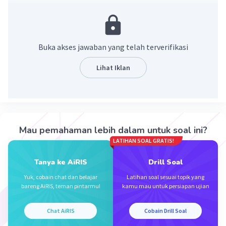
·
0.0
(
0
)
Balas
Beri Rating
Buka akses jawaban yang telah terverifikasi
Lihat Iklan
Iklan
Mau pemahaman lebih dalam untuk soal ini?
LATIHAN SOAL GRATIS!
Tanya ke AiRIS
Drill Soal
Yuk, cobain chat dan belajar
Latihan soal sesuai topik yang
bareng AiRIS, teman pintarmu!
kamu mau untuk persiapan ujian
Chat AiRIS
Cobain Drill Soal