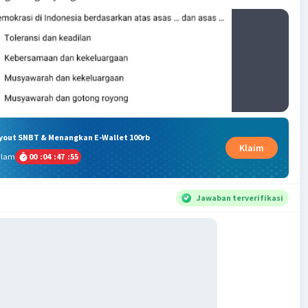
ryout SNBT & Menangkan E-Wallet 100rb
Klaim
alam
00
:
04
:
47
:
54
Jawaban terverifikasi