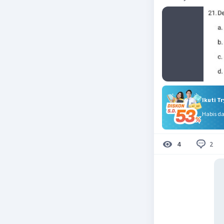
Ikuti T
Habis d
2
4