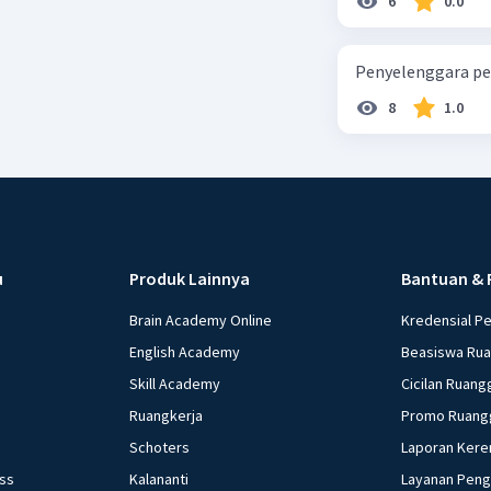
6
0.0
Penyelenggara pe
8
1.0
u
Produk Lainnya
Bantuan & 
Brain Academy Online
Kredensial P
English Academy
Beasiswa Ru
Skill Academy
Cicilan Ruang
Ruangkerja
Promo Ruang
Schoters
Laporan Kere
ess
Kalananti
Layanan Pen