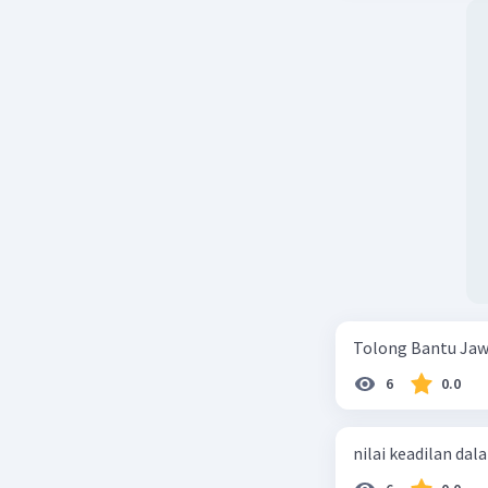
Tolong Bantu Jaw
6
0.0
nilai keadilan dal