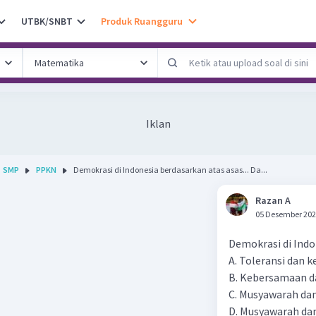
UTBK/SNBT
Produk Ruangguru
Iklan
SMP
PPKN
Demokrasi di Indonesia berdasarkan atas asas... Da...
Razan A
05 Desember 202
Demokrasi di Indon
A. Toleransi dan k
B. Kebersamaan d
C. Musyawarah da
D. Musyawarah da