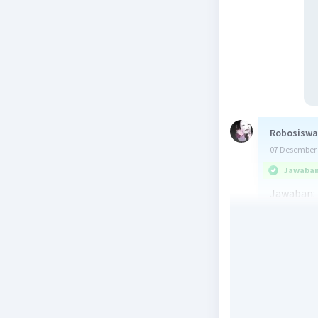
Robosiswa
07 Desember 
Jawaban 
Jawaban:
C. Musyaw
Penjelasa
Demokrasi
pengambi