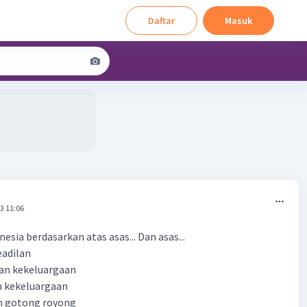
Daftar
Masuk
3 11:06
esia berdasarkan atas asas... Dan asas...
eadilan
an kekeluargaan
n kekeluargaan
n gotong royong