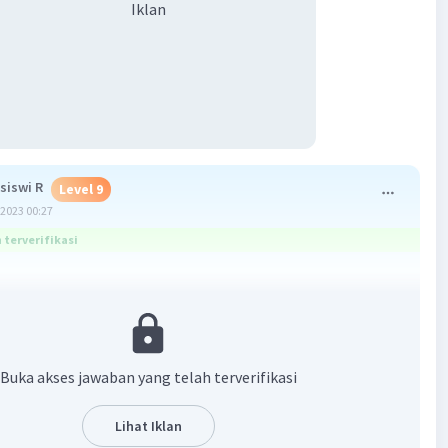
Iklan
siswi R
Level 9
2023 00:27
terverifikasi
arah dan kekeluargaan
n:
 Pancasila dibangun dengan cara musyawarah dan
Buka akses jawaban yang telah terverifikasi
lan keputusan berdasarkan mufakat.
Lihat Iklan