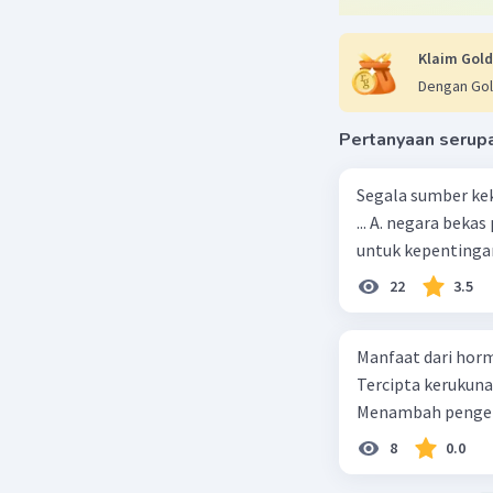
Klaim Gold
Dengan Gol
Pertanyaan serup
Segala sumber kek
... A. negara bekas penjajah B. pejabat negara yang berpengaruh C. pemerintah
untuk kepentingan
22
3.5
Manfaat dari horm
Tercipta kerukun
Menambah pengeta
8
0.0