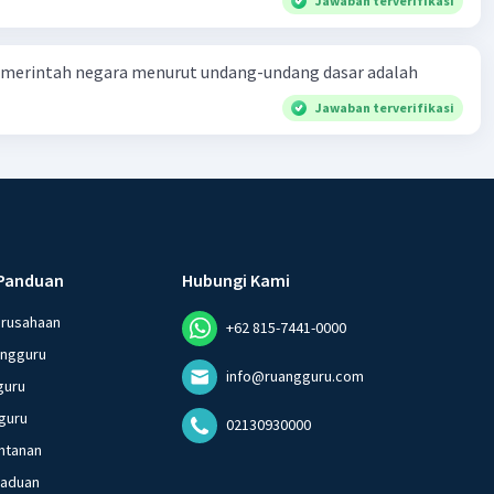
Jawaban terverifikasi
merintah negara menurut undang-undang dasar adalah
Jawaban terverifikasi
Panduan
Hubungi Kami
erusahaan
+62 815-7441-0000
angguru
info@ruangguru.com
guru
guru
02130930000
ntanan
gaduan