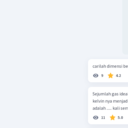
carilah dimensi b
9
4.2
Sejumlah gas idea
kelvin nya menjad
11
5.0