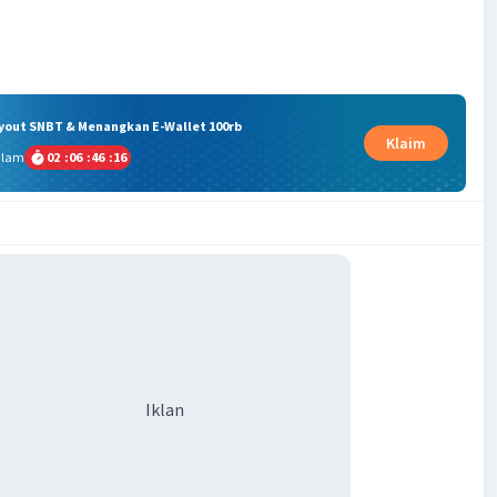
ryout SNBT & Menangkan E-Wallet 100rb
Klaim
alam
02
:
06
:
46
:
15
Iklan