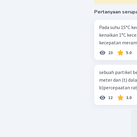
b. 2:9
Pertanyaan serup
Beri R
Pada suhu 15°C ke
kenaikan 1°C kec
kecepatan meramb
23
5.0
sebuah partikel b
meter dan (t) dal
b)percepaatan rat
12
3.0