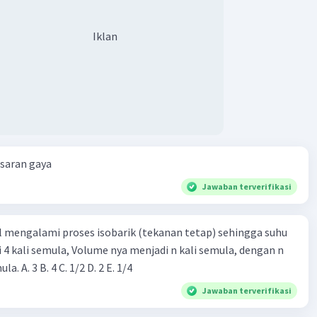
Iklan
esaran gaya
Jawaban terverifikasi
l mengalami proses isobarik (tekanan tetap) sehingga suhu
i 4 kali semula, Volume nya menjadi n kali semula, dengan n
adalah ...... kali semula. A. 3 B. 4 C. 1/2 D. 2 E. 1/4
Jawaban terverifikasi