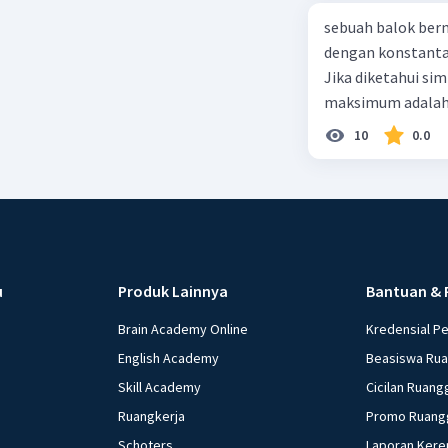
sebuah balok ber
dengan konstanta 
Jika diketahui s
maksimum adalah
10
0.0
u
Produk Lainnya
Bantuan & 
Brain Academy Online
Kredensial P
English Academy
Beasiswa Ru
Skill Academy
Cicilan Ruang
Ruangkerja
Promo Ruang
Schoters
Laporan Kere