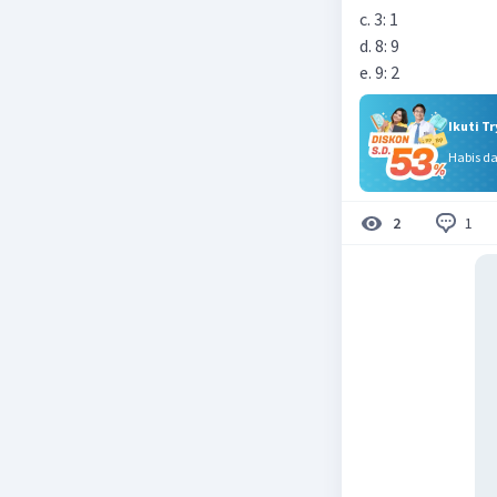
c. 3: 1
d. 8: 9
Ikuti T
Habis d
1
2