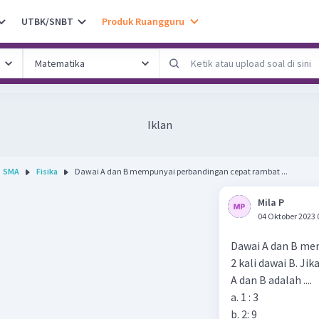
UTBK/SNBT
Produk Ruangguru
Iklan
SMA
Fisika
Dawai A dan B mempunyai perbandingan cepat rambat ...
Mila P
04 Oktober 2023 
Dawai A dan B mem
2 kali dawai B. J
A dan B adalah ....
a. 1 : 3
b. 2: 9