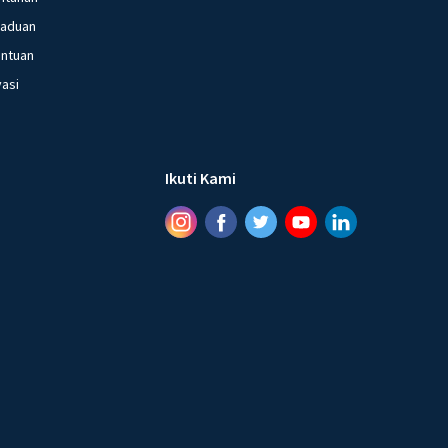
gaduan
entuan
vasi
Ikuti Kami