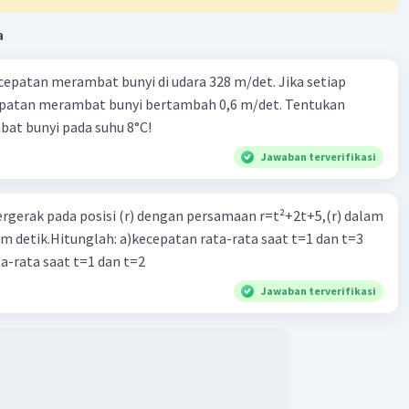
a
·
0.0
(
0
)
Balas
ating
cepatan merambat bunyi di udara 328 m/det. Jika setiap
epatan merambat bunyi bertambah 0,6 m/det. Tentukan
at bunyi pada suhu 8°C!
Jawaban terverifikasi
Iklan
ergerak pada posisi (r) dengan persamaan r=t²+2t+5,(r) dalam
am detik.Hitunglah: a)kecepatan rata-rata saat t=1 dan t=3
a-rata saat t=1 dan t=2
Jawaban terverifikasi