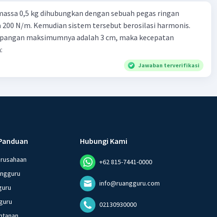
massa 0,5 kg dihubungkan dengan sebuah pegas ringan
200 N/m. Kemudian sistem tersebut berosilasi harmonis.
impangan maksimumnya adalah 3 cm, maka kecepatan
:
Jawaban terverifikasi
Panduan
Hubungi Kami
erusahaan
+62 815-7441-0000
angguru
info@ruangguru.com
guru
guru
02130930000
ntanan