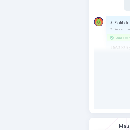
S. Fadilah
27 September
Jawaban 
Jawaban y
Ingat!
Untuk men
kuartil pe
itu, IQR d
Langkah 
7 10 12 14
Selanjutn
Mau 