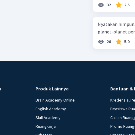
32
2.5
Nyatakan himpuna
planet-planet pen
26
5.0
u
Produk Lainnya
Bantuan & 
Brain Academy Online
Kredensial P
English Academy
Beasiswa Ru
Skill Academy
Cicilan Ruang
Ruangkerja
Promo Ruang
Schoters
Laporan Kere