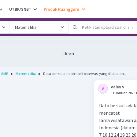
UTBK/SNBT
Produk Ruangguru
Iklan
SMP
Matematika
Data berikut adalah hasil observasi yang dilakukan...
Valey V
31 Januari 2023 
Data berikut adal
mencatat
lama wisatawan a
Indonesia (dalam h
7 10 12 24 19 23 20