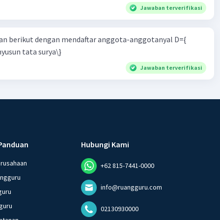
Jawaban terverifikasi
n berikut dengan mendaftar anggota-anggotanyal D={
yusun tata surya\}
Jawaban terverifikasi
Panduan
Hubungi Kami
erusahaan
+62 815-7441-0000
angguru
info@ruangguru.com
guru
guru
02130930000
ntanan