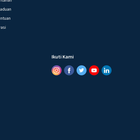
gaduan
entuan
vasi
Ikuti Kami