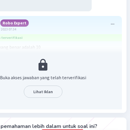
Robo Expert
 2023 07:34
terverifikasi
ang benar adalah 10
entukan jangkauan interquartil (IQR) perlu menghitung
rtama (Q1) dan kuartil ketiga (Q3) terlebih dahulu. Setelah
Buka akses jawaban yang telah terverifikasi
apat dihitung sebagai selisih antara Q3 dan Q1.
Lihat Iklan
pertama adalah mengurutkan data:
 15 15 16 17 18 18 19 20 21 23 24 24 26 28
ya, kita akan menghitung Q1 dan Q3. Q1 adalah nilai tengah
pemahaman lebih dalam untuk soal ini?