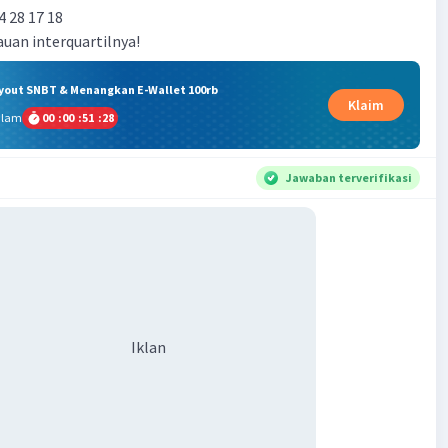
4 28 17 18
auan interquartilnya!
ryout SNBT & Menangkan E-Wallet 100rb
Klaim
alam
00
:
00
:
51
:
27
Jawaban terverifikasi
Iklan