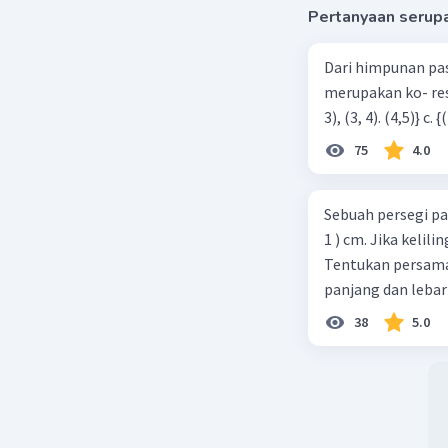
Pertanyaan serup
Dari himpunan pa
merupakan ko- respondensi satu-satu? a. {(1, 1), (2, 2), (3, 3), (4,4)} b. {(1, 2), (2,
75
4.0
Sebuah persegi pa
1 ) cm. Jika kelil
Tentukan persamaa
panjang dan lebar
38
5.0