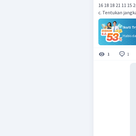
16 18 18 21 11 15 2
c. Tentukan jangk
Ikuti T
Habis d
1
1