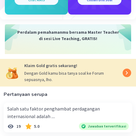
lain.
2. Kebutuhan masa yang akan datang
Adalah kebutuhan yang dirancang atau
direncanakan untuk memenuhi kebutuhan masa
depan. Contoh: mengikuti asuransi pendidikan,
Perdalam pemahamanmu bersama Master Teacher
di sesi Live Teaching, GRATIS!
menabung untuk biaya kuliah, dan sebagainya.
Sehingga, jawaban yang tepat untuk soal
tersebut adalah Kebutuhan masa yang akan
datang.
Klaim Gold gratis sekarang!
Dengan Gold kamu bisa tanya soal ke Forum
·
0.0
(
0
)
Balas
Beri Rating
sepuasnya, lho.
Pertanyaan serupa
Salah satu faktor penghambat perdagangan
internasional adalah ....
19
5.0
Jawaban terverifikasi