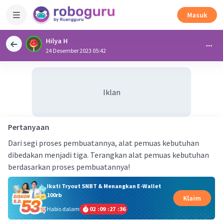
Masuk
Hilya H
24 Desember 2023 05:42
Iklan
Pertanyaan
Dari segi proses pembuatannya, alat pemuas kebutuhan
dibedakan menjadi tiga. Terangkan alat pemuas kebutuhan
berdasarkan proses pembuatannya!
Ikuti Tryout SNBT & Menangkan E-Wallet
100rb
Klaim
Habis dalam
02
:
09
:
27
:
35