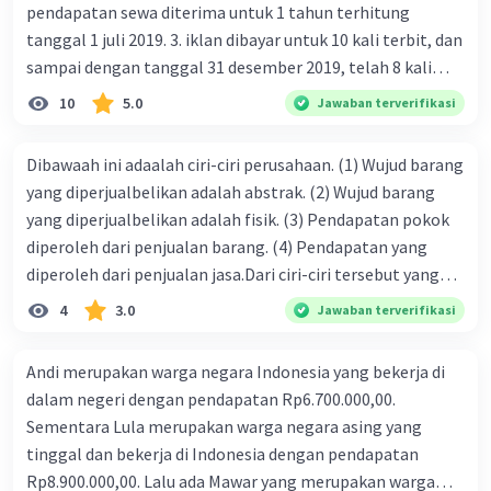
pendapatan sewa diterima untuk 1 tahun terhitung
tanggal 1 juli 2019. 3. iklan dibayar untuk 10 kali terbit, dan
sampai dengan tanggal 31 desember 2019, telah 8 kali
terbit. 4. gaji terutang untuk periode berjalan sebesar
10
5.0
Jawaban terverifikasi
Rp800.000,00 dari data di atas, pencatatan jurnal pembalik
yang benar adalah ....
Dibawaah ini adaalah ciri-ciri perusahaan. (1) Wujud barang
yang diperjualbelikan adalah abstrak. (2) Wujud barang
yang diperjualbelikan adalah fisik. (3) Pendapatan pokok
diperoleh dari penjualan barang. (4) Pendapatan yang
diperoleh dari penjualan jasa.Dari ciri-ciri tersebut yang
merupakan ciri dari perusahaan dagang ditunjukan pada
4
3.0
Jawaban terverifikasi
nomor…. a. 1 dan 3 b. 3 dan 4 c. 2 dan 3 d. 1 dan 2 e. 2 dan 4
Andi merupakan warga negara Indonesia yang bekerja di
dalam negeri dengan pendapatan Rp6.700.000,00.
Sementara Lula merupakan warga negara asing yang
tinggal dan bekerja di Indonesia dengan pendapatan
Rp8.900.000,00. Lalu ada Mawar yang merupakan warga