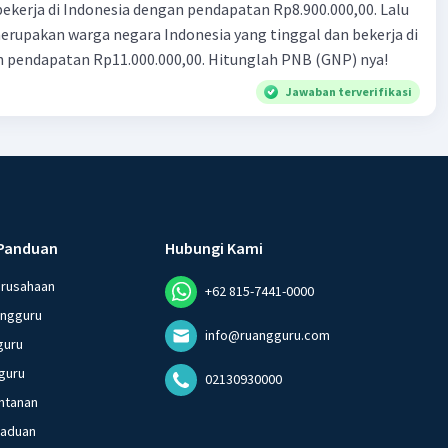
n Rp8.900.000,00. Lalu
ndonesia yang tinggal dan bekerja di
n pendapatan Rp11.000.000,00. Hitunglah PNB (GNP) nya!
Jawaban terverifikasi
Panduan
Hubungi Kami
erusahaan
+62 815-7441-0000
angguru
info@ruangguru.com
guru
guru
02130930000
ntanan
gaduan