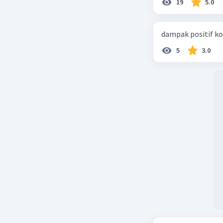
19
5.0
dampak positif ko
5
3.0