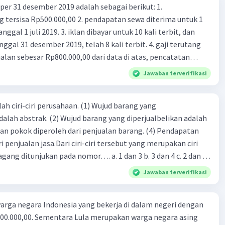
er 31 desember 2019 adalah sebagai berikut: 1.
00,00 2. pendapatan sewa diterima untuk 1
 iklan dibayar untuk 10 kali terbit, dan
gal 31 desember 2019, telah 8 kali terbit. 4. gaji terutang
alan sebesar Rp800.000,00 dari data di atas, pencatatan
ng benar adalah ....
Jawaban terverifikasi
ah ciri-ciri perusahaan. (1) Wujud barang yang
dalah abstrak. (2) Wujud barang yang diperjualbelikan adalah
atan pokok diperoleh dari penjualan barang. (4) Pendapatan
i penjualan jasa.Dari ciri-ciri tersebut yang merupakan ciri
gang ditunjukan pada nomor…. a. 1 dan 3 b. 3 dan 4 c. 2 dan 3
4
Jawaban terverifikasi
rga negara Indonesia yang bekerja di dalam negeri dengan