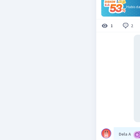
Habis d
2
1
Dela A