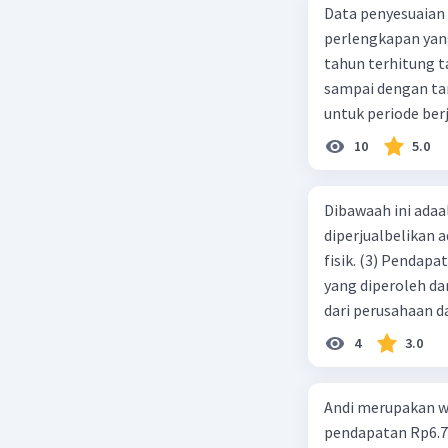
Data penyesuaian p
perlengkapan yang tersisa Rp500.0
tahun terhitung tanggal 1 juli 2019. 3.
sampai dengan tang
untuk periode berj
jurnal pembalik ya
10
5.0
Dibawaah ini adaal
diperjualbelikan a
fisik. (3) Pendap
yang diperoleh dar
dari perusahaan da
d. 1 dan 2 e. 2 dan 
4
3.0
Andi merupakan wa
pendapatan Rp6.700.000,00. Sementara Lula merupakan warga negara asing