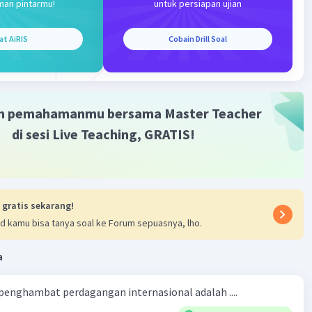
man pintarmu!
untuk persiapan ujian
·
0.0
(
0
)
Balas
ating
at AiRIS
Cobain Drill Soal
m pemahamanmu bersama Master Teacher
di sesi Live Teaching, GRATIS!
 gratis sekarang!
d kamu bisa tanya soal ke Forum sepuasnya, lho.
a
 penghambat perdagangan internasional adalah ....