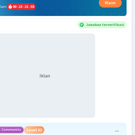
Klaim
alam
00
:
13
:
21
:
54
Jawaban terverifikasi
Iklan
Community
Level 92