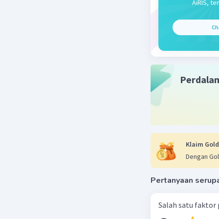
AiRIS, te
Beri R
Ch
Perdala
Klaim Gold
Dengan Gol
Pertanyaan serup
Salah satu faktor