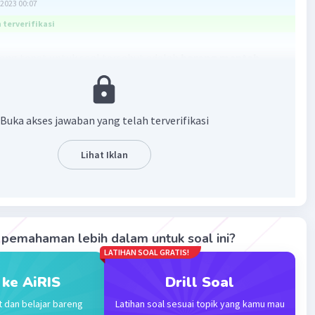
2023 00:07
terverifikasi
ang tepat untuk soal tersebut adalah
barang mentah
n barang yang belum bisa digunakan tanpa
an terlebih dahulu.
Contoh: bijih besi sebagai bahan
mbuatan besi dan baja, serta getah karet untuk
Buka akses jawaban yang telah terverifikasi
n ban
Lihat Iklan
·
0.0
(
0
)
Balas
ating
Community
Level 25
2023 00:08
pemahaman lebih dalam untuk soal ini?
terverifikasi
LATIHAN SOAL GRATIS!
entah, yakni barang yang belum mengalami proses
 ke AiRIS
Drill Soal
Iklan
Misal, kapas, kayu, rotan, padi, tembakau, kulit.
t dan belajar bareng
Latihan soal sesuai topik yang kamu mau