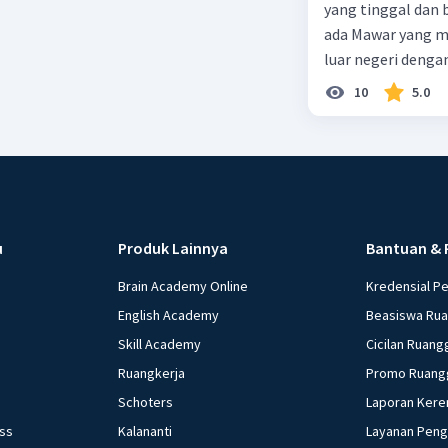
yang tinggal dan bekerja di Indonesia dengan pendapata
ada Mawar yang merupakan warga negara I
luar negeri denga
10
5.0
u
Produk Lainnya
Bantuan & 
Brain Academy Online
Kredensial P
English Academy
Beasiswa Ru
Skill Academy
Cicilan Ruang
Ruangkerja
Promo Ruang
Schoters
Laporan Kere
ess
Kalananti
Layanan Pen