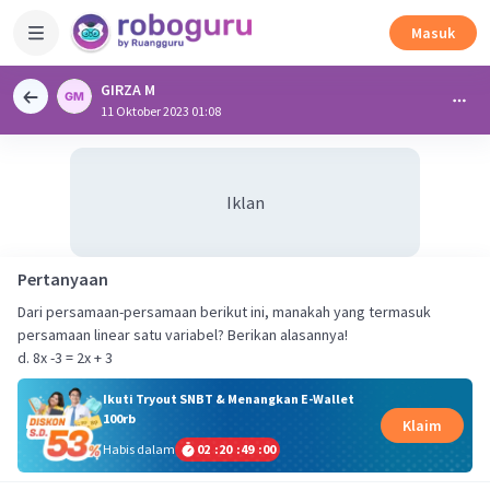
Masuk
GIRZA M
11 Oktober 2023 01:08
Iklan
Pertanyaan
Dari persamaan-persamaan berikut ini, manakah yang termasuk
persamaan linear satu variabel? Berikan alasannya!
d. 8x -3 = 2x + 3
Ikuti Tryout SNBT & Menangkan E-Wallet
100rb
Klaim
Habis dalam
02
:
20
:
48
:
59