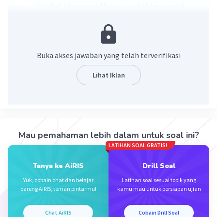
variabel, karena memiliki satu variabel dan pangkat
tertingginya adalah satu.
·
0.0
(
0
)
Balas
Beri Rating
Buka akses jawaban yang telah terverifikasi
Lihat Iklan
Iklan
Mau pemahaman lebih dalam untuk soal ini?
LATIHAN SOAL GRATIS!
Tanya ke AiRIS
Drill Soal
Yuk, cobain chat dan belajar
Latihan soal sesuai topik yang
bareng AiRIS, teman pintarmu!
kamu mau untuk persiapan ujian
Chat AiRIS
Cobain Drill Soal