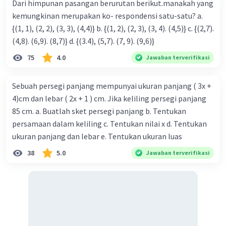
Dari himpunan pasangan berurutan berikut.manakah yang
02 Oktober 2023 03:09
kemungkinan merupakan ko- respondensi satu-satu? a.
Jawaban terverifikasi
{(1, 1), (2, 2), (3, 3), (4,4)} b. {(1, 2), (2, 3), (3, 4). (4,5)} c. {(2,7).
(4,8). (6,9). (8,7)} d. {(3.4), (5,7). (7, 9). (9,6)}
Jawaban yang benar adalah
(B)
.
Iklan
75
4.0
Jawaban terverifikasi
(A)
salah karena ada fungsi yang bukan
korespodensi satu satu, misalnya fungsi f(x) =
Sebuah persegi panjang mempunyai ukuran panjang ( 3x +
x^2.
4)cm dan lebar ( 2x + 1 ) cm. Jika keliling persegi panjang
(C)
salah karena ada relasi yang bukan fungsi,
85 cm. a. Buatlah sket persegi panjang b. Tentukan
misalnya relasi
persamaan dalam keliling c. Tentukan nilai x d. Tentukan
{(1, 2), (2, 1)}.
ukuran panjang dan lebar e. Tentukan ukuran luas
(D)
salah karena relasi dan fungsi memiliki
perbedaan, yaitu fungsi memiliki sifat satu-satu.
38
5.0
Jawaban terverifikasi
Berikut adalah penjelasan dari masing-masing
pernyataan:
(A)
Salah karena ada fungsi yang bukan
korespodensi satu satu, misalnya fungsi