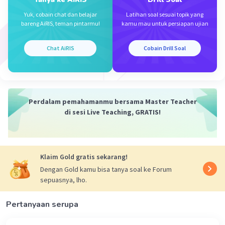
Korespondensi satu-satu adalah fungsi
Yuk, cobain chat dan belajar
Latihan soal sesuai topik yang
khusus yang memasangkan setiap anggota
bareng AiRIS, teman pintarmu!
kamu mau untuk persiapan ujian
domain ke kodomain secara tepat dan
sebaliknya.
Chat AiRIS
Cobain Drill Soal
Dari definisi dapat disimpulkan :
Perdalam pemahamanmu bersama Master Teacher
Relasi belum tentu fungsi, tetapi fungsi
di sesi Live Teaching, GRATIS!
sudah pasti relasi
Fungsi belum tentu korespondensi satu-
satu tetapi korespondensi satu-satu pasti
fungsi.
Klaim Gold gratis sekarang!
Dengan Gold kamu bisa tanya soal ke Forum
sepuasnya, lho.
·
0.0
(
0
)
Balas
Beri Rating
Pertanyaan serupa
Rendi R
Community
Level 100