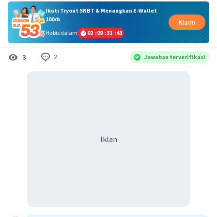
Ikuti Tryout SNBT & Menangkan E-Wallet
100rb
Klaim
Habis dalam
02
:
09
:
31
:
42
2
3
Jawaban terverifikasi
Iklan