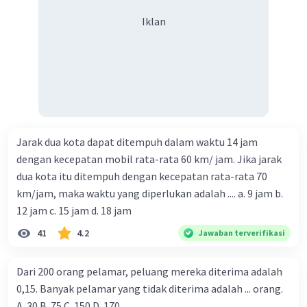
f(x) = x^2. Fungsi ini menghubungkan
Iklan
setiap bilangan real dengan kuadrat
bilangan real tersebut. Misalnya, f(1) = 1^2
= 1, f(2) = 2^2 = 4, f(3) = 3^2 = 9, dan
seterusnya. Fungsi ini bukan korespodensi
satu satu karena ada beberapa bilangan
real yang memiliki dua pasangan, yaitu 1
dan -1, 2 dan -2, dan seterusnya.
Jarak dua kota dapat ditempuh dalam waktu 14 jam
(B)
Benar karena korespodensi satu satu
dengan kecepatan mobil rata-rata 60 km/ jam. Jika jarak
adalah fungsi khusus yang
menghubungkan setiap anggota domain
dua kota itu ditempuh dengan kecepatan rata-rata 70
dengan tepat satu anggota kodomain.
km/jam, maka waktu yang diperlukan adalah .... a. 9 jam b.
Dengan kata lain, setiap korespodensi satu
12 jam c. 15 jam d. 18 jam
satu adalah fungsi, tetapi tidak semua
41
4.2
Jawaban terverifikasi
fungsi adalah korespodensi satu satu.
(C)
Salah karena ada relasi yang bukan
Dari 200 orang pelamar, peluang mereka diterima adalah
fungsi, misalnya relasi {(1, 2), (2, 1)}.
0,15. Banyak pelamar yang tidak diterima adalah ... orang.
Relasi ini menghubungkan dua bilangan
A. 30 B. 75 C. 150 D. 170