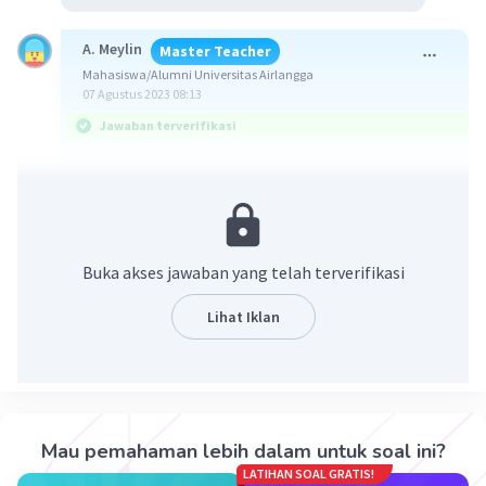
A. Meylin
Master Teacher
Mahasiswa/Alumni Universitas Airlangga
07 Agustus 2023 08:13
Jawaban terverifikasi
Jawaban yang benar adalah 6 buah.
Ingat bidang sisi tegak prisma merupakan ruas
garis yang menghubungkan sisi alas dan tutup
Buka akses jawaban yang telah terverifikasi
prisma yang membentuk bidang persegi panjang
atau jajar genjang.
Lihat Iklan
Pembahasan :
Berdasarkan gambar pada soal diperoleh bidang
tegak prisma segi enam yang membentuk
persegi panjang ada 6 buah.
Mau pemahaman lebih dalam untuk soal ini?
LATIHAN SOAL GRATIS!