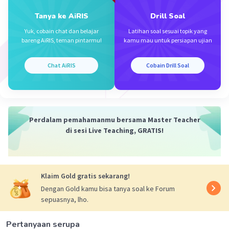
Jadi, banyak bidang tegak prisma segi enam
adalah 6 buah.
Tanya ke AiRIS
Drill Soal
Semoga membantu ya.
Yuk, cobain chat dan belajar
Latihan soal sesuai topik yang
bareng AiRIS, teman pintarmu!
kamu mau untuk persiapan ujian
·
0.0
(
0
)
Balas
Beri Rating
Chat AiRIS
Cobain Drill Soal
Perdalam pemahamanmu bersama Master Teacher
di sesi Live Teaching, GRATIS!
Iklan
Klaim Gold gratis sekarang!
Dengan Gold kamu bisa tanya soal ke Forum
sepuasnya, lho.
Pertanyaan serupa