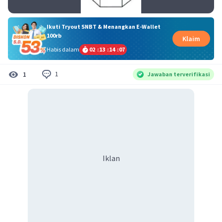
Ikuti Tryout SNBT & Menangkan E-Wallet
100rb
Klaim
Habis dalam
02
:
13
:
14
:
07
1
1
Jawaban terverifikasi
Iklan