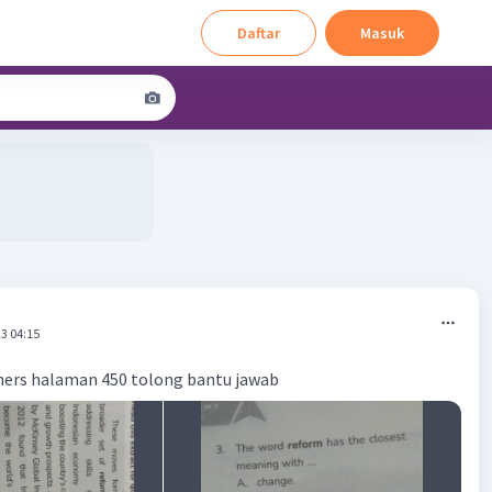
Daftar
Masuk
3 04:15
iners halaman 450 tolong bantu jawab