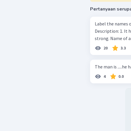
Pertanyaan serup
Label the names o
Description: 1. It 
strong. Name of 
20
3.3
The man is .....he 
4
0.0