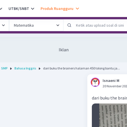
UTBK/SNBT
Produk Ruangguru
Iklan
SMP
Bahasa Inggris
dari buku the brainers halaman 450 tolong bantu ja...
Isnaeni M
20 November 202
dari buku the bra