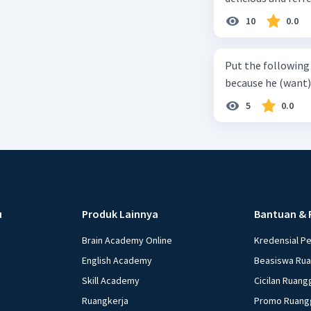
can relieve you from a thirst. Before it ... (serve) (
10
0.0
(6) with coconut 
naming ... (base) (7
Put the following senten
the small alley na
because he (want) 
5
0.0
u
Produk Lainnya
Bantuan & 
Brain Academy Online
Kredensial P
English Academy
Beasiswa Ru
Skill Academy
Cicilan Ruang
Ruangkerja
Promo Ruang