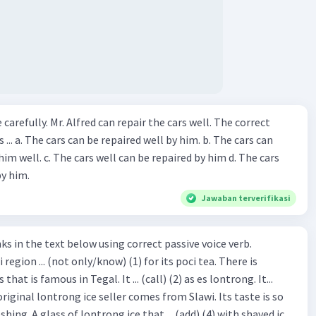
ir the cars well. The correct
The cars can
repaired by him d. The cars
by him.
Jawaban terverifikasi
hat is famous in Tegal. It ... (call) (2) as es lontrong. It...
original lontrong ice seller comes from Slawi. Its taste is so
shing. A glass of lontrong ice that ... (add) (4) with shaved ice