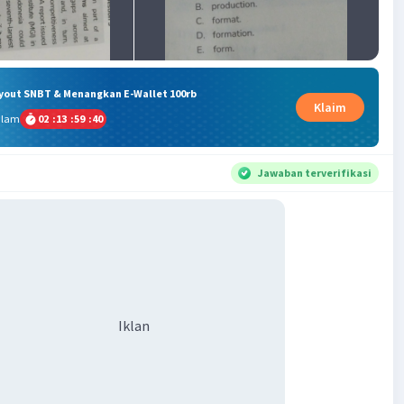
ryout SNBT & Menangkan E-Wallet 100rb
Klaim
alam
02
:
13
:
59
:
40
Jawaban terverifikasi
Iklan