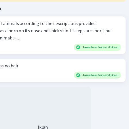
a
f animals according to the descriptions provided.
has a horn on its nose and thick skin. Its legs arc short, but
animal: .......
Jawaban terverifikasi
has no hair
Jawaban terverifikasi
Iklan