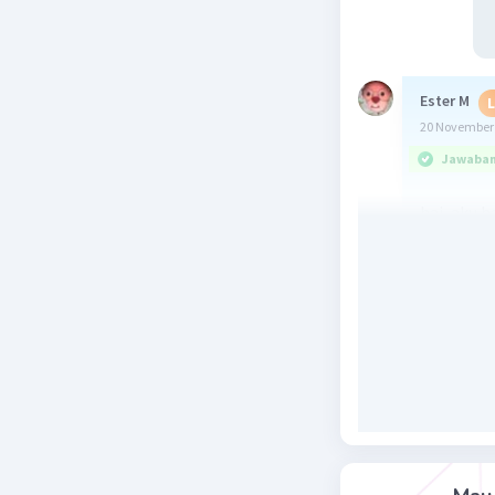
Ester M
L
20 November 
Jawaban 
hai, aku b
reform
=
berubah
.
change
jadi berd
i hope i he
Beri R
Astrophile