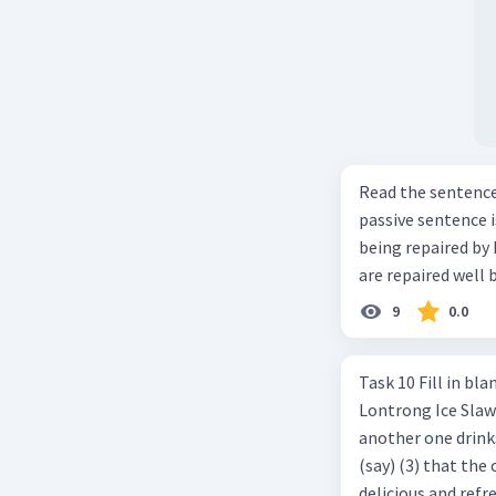
Read the sentence carefully. Mr. Alfred can repa
passive sentence is ... a. The cars can be repaired well by him. b. 
being repaired by him well. c. The cars well can be 
are repaired well 
9
0.0
Task 10 Fill in blanks in the text below using correct passive voice verb.
Lontrong Ice Slawi region ... (not only/know) (1) for its poci tea. There is
another one drinks t
(say) (3) that the 
delicious and refre