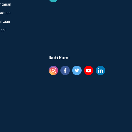
ntanan
gaduan
entuan
vasi
Ikuti Kami