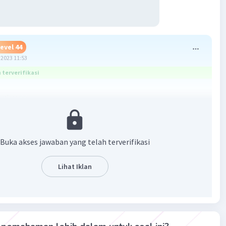
evel 44
2023 11:53
terverifikasi
antu yaa
membentuk kembali
atau yang bisa juga di sebut dengan
=
berubah.
Buka akses jawaban yang telah terverifikasi
asarkan artinya, jawabannya adalah
A. change
lped you! :)
Lihat Iklan
·
0.0
(
0
)
Balas
ating
 A
Level 18