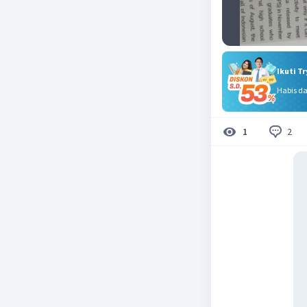
Ikuti T
Habis d
2
1