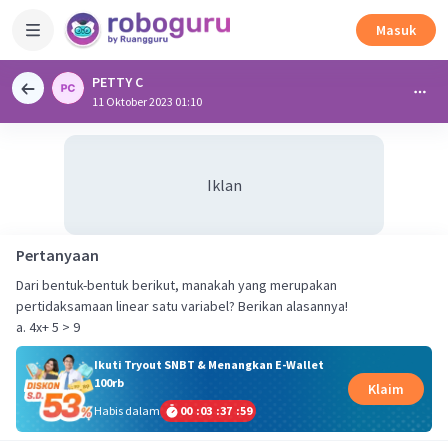
Masuk
PETTY C
11 Oktober 2023 01:10
Iklan
Pertanyaan
Dari bentuk-bentuk berikut, manakah yang merupakan
pertidaksamaan linear satu variabel? Berikan alasannya!
a. 4x+ 5 > 9
Ikuti Tryout SNBT & Menangkan E-Wallet
100rb
Klaim
Habis dalam
00
:
03
:
37
:
59