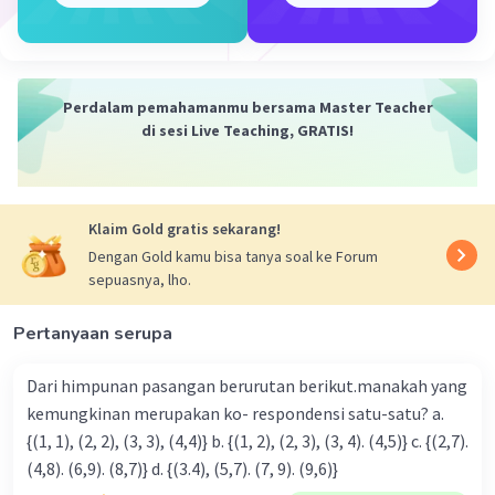
Jadi jawabannya Ya karena hanya terdiri dari 1
variabel yaitu x yang berpangkat satu dan
dihubungkan oleh tanda >
Perdalam pemahamanmu bersama Master Teacher
di sesi Live Teaching, GRATIS!
·
0.0
(
0
)
Balas
Beri Rating
Klaim Gold gratis sekarang!
Dengan Gold kamu bisa tanya soal ke Forum
sepuasnya, lho.
Iklan
Pertanyaan serupa
Dari himpunan pasangan berurutan berikut.manakah yang
kemungkinan merupakan ko- respondensi satu-satu? a.
{(1, 1), (2, 2), (3, 3), (4,4)} b. {(1, 2), (2, 3), (3, 4). (4,5)} c. {(2,7).
(4,8). (6,9). (8,7)} d. {(3.4), (5,7). (7, 9). (9,6)}