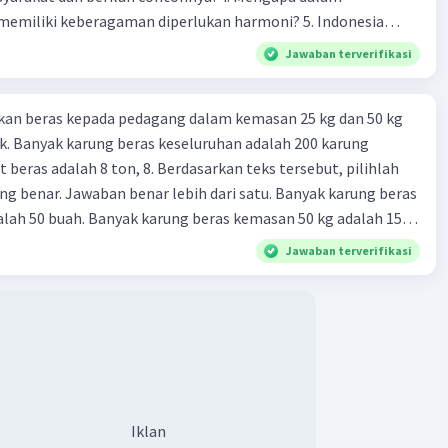
yelesaikan pekerjaan dengan lebih cepat memiliki
Iklan
liki keberagaman diperlukan harmoni? 5. Indonesia
hikmah, antara lain:
yang kaya akan keberagaman baik dilihat dari agama, suku,
Jawaban terverifikasi
 Waktu
: Dengan menyelesaikan pekerjaan lebih cepat, Anda
budaya. Berdasarkan pernyataan tersebut, apa yang dapat
 waktu yang berharga. Waktu yang tersisa dapat
tuk menjaga keberagaman supaya terhindar dari konflik?
 untuk melakukan tugas-tugas lainnya atau untuk
kan beras kepada pedagang dalam kemasan 25 kg dan 50 kg
dan rekreasi.
. Banyak karung beras keseluruhan adalah 200 karung
gi Stres
: Menyelesaikan pekerjaan lebih cepat dapat
 beras adalah 8 ton, 8. Berdasarkan teks tersebut, pilihlah
i tingkat stres karena Anda tidak perlu merasa tertekan
g benar. Jawaban benar lebih dari satu. Banyak karung beras
gat waktu yang ketat. Hal ini dapat meningkatkan
lah 50 buah. Banyak karung beras kemasan 50 kg adalah 150
raan mental dan emosional.
 beras dalam kemasan 25 kg adalah 2 ton. Perbandingan berat
ofesionalisme
: Kemampuan untuk menyelesaikan
Jawaban terverifikasi
g dan 50 kg dalam truk adalah 1: 3. 9. Berdasarkan teks
 dengan cepat dapat memberikan kesan profesionalisme
ya setiap beras karung kecil adalah Rp7.500 dan karung besar
kepada atasan, rekan kerja, dan klien. Hal ini dapat
ah biaya angkut semua beras yang harus dibayar oleh Bu
kan reputasi Anda di tempat kerja.
00 C. Rp2.312.000 B. Rp2.475.000 D. Rp2.280.000
tan untuk Pengembangan
: Dengan lebih cepat
ikan pekerjaan, Anda memiliki lebih banyak waktu untuk
a pengembangan diri, baik melalui pembelajaran baru,
ngan keterampilan, atau proyek-proyek tambahan.
Iklan
nan Mendapatkan Penghargaan atau Insentif
: Di