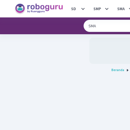
SD
SMP
SMA
Beranda