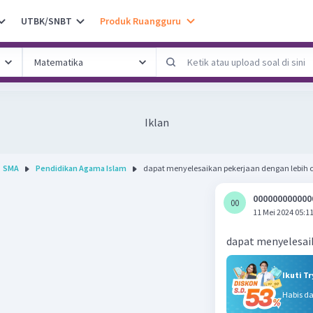
UTBK/SNBT
Produk Ruangguru
Iklan
SMA
Pendidikan Agama Islam
dapat menyelesaikan pekerjaan dengan lebih ce
000000000000
00
0
11 Mei 2024 05:1
dapat menyelesaik
Ikuti T
Habis d