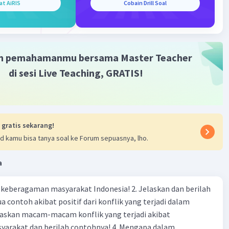
at AiRIS
Cobain Drill Soal
nderung memandang Anda sebagai seseorang yang dapat
n dan efektif dalam menangani tugas-tugas.
itas Waktu:
Dengan menyelesaikan pekerjaan lebih cepat,
t memiliki lebih banyak fleksibilitas dalam mengatur
da. Anda dapat memilih untuk menyelesaikan lebih banyak
m pemahamanmu bersama Master Teacher
n, atau Anda dapat menggunakan waktu tambahan tersebut
di sesi Live Teaching, GRATIS!
santai atau mengejar minat pribadi Anda.
an Lebih Banyak:
Dengan menyelesaikan pekerjaan lebih
da memiliki kesempatan untuk mengambil lebih banyak
tau tugas tambahan yang dapat meningkatkan pengalaman
 gratis sekarang!
ampilan Anda.
d kamu bisa tanya soal ke Forum sepuasnya, lho.
·
0.0
(
0
)
Balas
ating
a
M
agaman masyarakat Indonesia! 2. Jelaskan dan berilah
Community
Level 58
0:51
 contoh akibat positif dari konflik yang terjadi dalam
 dan berilah contohnya! 4. Mengapa dalam