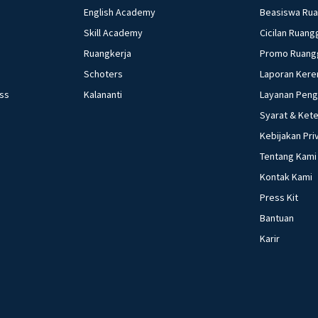
Penyebab perubaha
bunga bank b. Mem
English Academy
Beasiswa Ru
Seringkali terda
masyarakat d. Me
Skill Academy
Cicilan Ruang
di masyarakat, sa
Akibat yang ditimb
Ruangkerja
Promo Ruang
contoh perilaku y
kebijakan moneter
Schoters
Laporan Kere
tradisi di kearifan lokal Nusantara 44. 
tetap b. Output b
ess
Kalananti
Layanan Pen
kondisi teknolog
naik d. Output tur
kehidupan sosial m
Syarat & Ket
bawah ini yang ti
perubahan sosial 
pengaturan jumlah 
Kebijakan Pri
fungsi asli uang 4
moneter ekspansif
Tentang Kami
yang dilakukan keuangan 49. sebutkan pengertian dari 
Market Operation)
Kontak Kami
3.i
Policy)/ Tight Mon
Press Kit
Meningkatkan jumlah barang di
Bantuan
dolar mengalami 
Karir
barang impor men
Bank Indonesia ad
membayar utang b.
Membeli surat ber
bank umum untuk