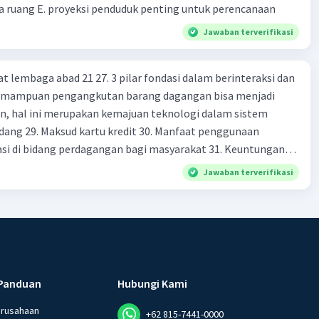
 ruang E. proyeksi penduduk penting untuk perencanaan
Tingkat bunga turun di mana bentuk kurva jumlah uang
bijakan fiskal kontraktif dilakukan
Jawaban terverifikasi
a. Menurunkan pengeluaran pemerintah (G), menambah
fer (Tr) dan meningkatkan pemungutan pajak (Tx) b.
at lembaga abad 21 27. 3 pilar fondasi dalam berinteraksi dan
ngurangi Tr, dan meningkatkan Tx c. Menurunkan G,
 Kemampuan pengangkutan barang dagangan bisa menjadi
 menurunkan Tx d. Meningkatkan G, mengurangi Tr, dan
en, hal ini merupakan kemajuan teknologi dalam sistem
Meningkatkan G, menambah Tr, dan menurunkan Tx Cara
dang 29. Maksud kartu kredit 30. Manfaat penggunaan
bijakan tingkat diskonto oleh Bank Sentral dalam melakukan
si di bidang perdagangan bagi masyarakat 31. Keuntungan
adalah .... a. Mengatur jumlah pemberian kredit b.
dan kartu debit dalam pembayaran 32. Prinsip" sistem
surat-surat berharga di pasar uang c. Menetapkan giro wajib
Jawaban terverifikasi
di terapkan oleh bank indonesia dan mencegah terjadinya
 requirement ratio) d. Mengatur tingkat bunga tabungan e.
monopoli dalam industri sistem perdagangan 33. Tujuan dari
nga pinjaman bank sentral kepada bank umum Perhatikan
aksud cek bank 35. Kelebihan uang elektronik sebagai alat
 berikut. 1). Menaikkan tarif pajak. 2). Diversifikasi pajak. 3).
enyebab dari rendahnya tingkat presentase penggunaan
ga. 4). Politik pasar terbuka. 5). Mengadakan diskriminasi
di indonesia di bandingkan dengan negara lain di ASEAN 37.
 kebijakan fiskal adalah .... a. 1) dan 2) b. 2) dan 3) c. 3) dan 4)
ash livevitate dalam tingkatan kemampuan literasi keuangan
kan berdampak
Panduan
Hubungi Kami
tkan akses keuangan digital di indonesia yang masih rendah
rupiah terhadap mata uang asing memburuk. Kebijakan
while literate 40. Tujuan dari adanya literasi keuangan 41.
erusahaan
ng tepat dilakukan pemerintah adalah .... a. Menaikkan suku
+62 815-7441-0000