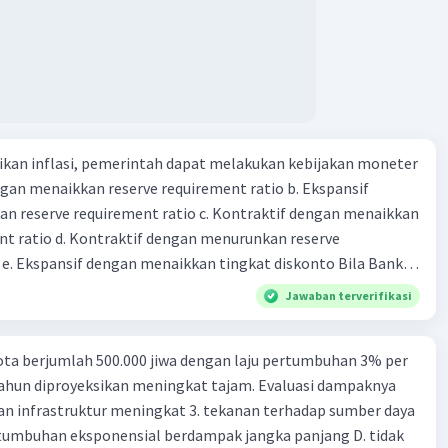
organisasi, menyelesaikan pekerjaan dengan cepat dan
apat dihargai dengan penghargaan atau insentif tambahan,
onus atau promosi.
tkan Produktivitas
: Dengan menyelesaikan pekerjaan
at, Anda juga meningkatkan produktivitas secara
an di tempat kerja. Hal ini dapat membantu mencapai
kan inflasi, pemerintah dapat melakukan kebijakan moneter
rusahaan atau tim lebih efektif.
itas Waktu
: Dengan menyelesaikan pekerjaan lebih cepat,
dengan menaikkan reserve requirement ratio b. Ekspansif
t memiliki fleksibilitas waktu yang lebih besar untuk
n reserve requirement ratio c. Kontraktif dengan menaikkan
kan jadwal kerja Anda dengan kebutuhan pribadi atau
nt ratio d. Kontraktif dengan menurunkan reserve
. Ekspansif dengan menaikkan tingkat diskonto Bila Bank
n kebijakan moneter ekspansif, ceteris paribus maka .... a.
Jawaban terverifikasi
·
0.0
(
0
)
Balas
ating
asi di mana bentuk kurva jumlah uang beredar (penawaran
iri bawah ke kanan atas b. Menimbulkan deflasi di mana bentuk
ta berjumlah 500.000 jiwa dengan laju pertumbuhan 3% per
 beredar (penawaran uang) naik dari kiri bawah ke kanan atas
tahun diproyeksikan meningkat tajam. Evaluasi dampaknya
meningkat di mana bentuk kurva jumlah uang beredar
an infrastruktur meningkat 3. tekanan terhadap sumber daya
aik dari kiri bawah ke kanan atas d. Tingkat bunga turun di
tumbuhan eksponensial berdampak jangka panjang D. tidak
 jumlah uang beredar (penawaran uang) naik dari kiri bawah