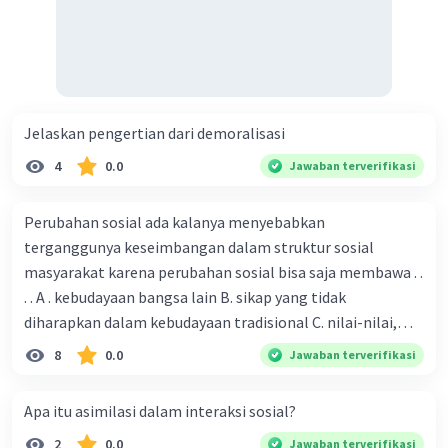
lain dengan rasa hormat, dan menjalin hubungan
yang lebih harmonis dalam masyarakat yang
semakin multikultural.
Meningkatnya taraf hidup
: Globalisasi dapat
meningkatkan taraf hidup masyarakat melalui
transfer pengetahuan, teknologi, dan praktik
Jelaskan pengertian dari demoralisasi
terbaik antarnegara. Perdagangan
4
0.0
Jawaban terverifikasi
internasional, investasi asing, dan akses
terhadap inovasi teknologi dapat mendorong
Perubahan sosial ada kalanya menyebabkan
pertumbuhan ekonomi, penciptaan lapangan
terganggunya keseimbangan dalam struktur sosial
kerja, dan peningkatan kesejahteraan
masyarakat karena perubahan sosial bisa saja membawa . .
masyarakat secara keseluruhan.
. . A . kebudayaan bangsa lain B. sikap yang tidak
diharapkan dalam kebudayaan tradisional C. nilai-nilai,
·
0.0
(
0
)
Balas
Beri Rating
sikap, dan pola . perilaku yang berbeda D. tidak sesuai
8
0.0
Jawaban terverifikasi
dengan kebudayaan masyarakat setempat
Apa itu asimilasi dalam interaksi sosial?
2
0.0
Jawaban terverifikasi