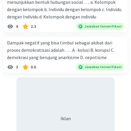
berbagai aspek budaya dari berbagai belahan
menunjukkan bentuk hubungan sosial …. a. Kelompok
dunia seperti makanan, musik, seni, bahasa, dan
dengan kelompok b. Individu dengan kelompok c. Individu
tradisi. Pertukaran budaya ini membuka pikiran,
dengan Individu d. Kelompok dengan individu
memperkaya pengalaman, dan memperluas
4
2.3
Jawaban terverifikasi
pemahaman tentang keberagaman dunia.
Terbukanya kesempatan kerja di luar negeri
:
Dampak negatif yang bisa timbul sebagai akibat dari
Globalisasi menciptakan peluang kerja di luar
proses demokratisasi adalah . . . . A . kolusi B. korupsi C.
negeri karena integrasi ekonomi yang semakin
demokrasi yang berujung anarkisme D. nepotisme
erat antara negara-negara. Orang-orang dapat
mencari pekerjaan di luar negara asal mereka,
3
0.0
Jawaban terverifikasi
meningkatkan mobilitas tenaga kerja
internasional, dan memperluas pengalaman
profesional serta keterampilan mereka.
Menumbuhkan sikap toleransi
: Melalui
pertukaran budaya dan interaksi antarindividu
dari berbagai latar belakang budaya, globalisasi
dapat meningkatkan sikap toleransi dan
Iklan
pemahaman antarbudaya. Individu belajar untuk
menghargai perbedaan, memperlakukan orang