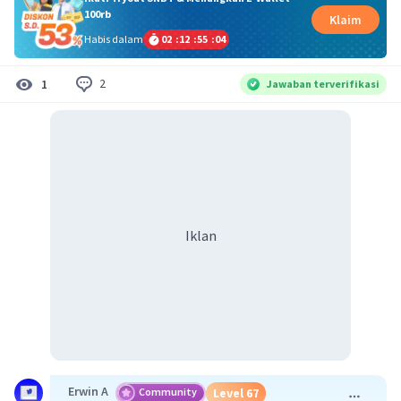
100rb
Klaim
Habis dalam
02
:
12
:
55
:
04
2
1
Jawaban terverifikasi
Iklan
Erwin A
Community
Level 67