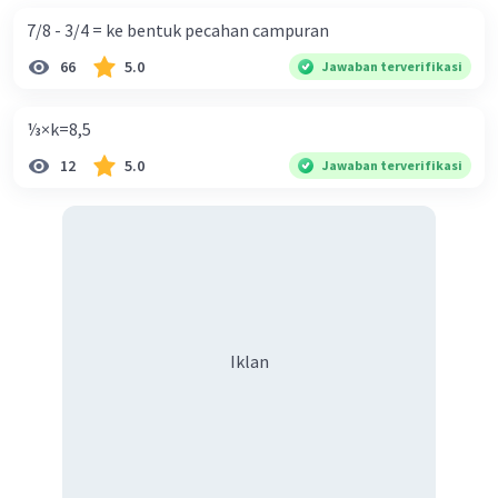
7/8 - 3/4 = ke bentuk pecahan campuran
66
5.0
Jawaban terverifikasi
⅓×k=8,5
12
5.0
Jawaban terverifikasi
·
5.0
(
1
)
Balas
Beri Rating
Iklan