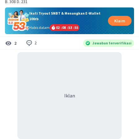
B. 308 D. 231
Ikuti Tryout SNBT & Menangkan E-Wallet
100rb
Klaim
Habis dalam
02
:
08
:
53
:
54
2
2
Jawaban terverifikasi
Iklan