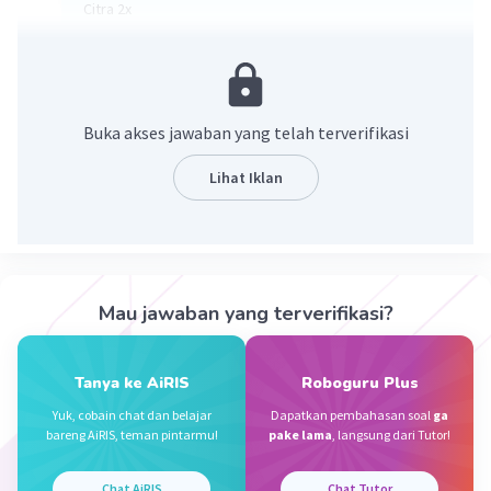
Citra 2x
Modus mobil
Median 1+2+5 = 8 : 2 = 4
Mean = 1+2+5 = 8 :3 = 2,67
Yang dapat mewakili modus, mean, dan median adalah
Buka akses jawaban yang telah terverifikasi
mobil
Lihat Iklan
·
0.0
(
0
)
Balas
Beri Rating
Mau jawaban yang terverifikasi?
Iklan
Tanya ke AiRIS
Roboguru Plus
Yuk, cobain chat dan belajar
Dapatkan pembahasan soal
ga
bareng AiRIS, teman pintarmu!
pake lama
, langsung dari Tutor!
Chat AiRIS
Chat Tutor