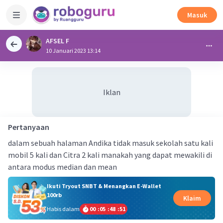
Masuk
AFSEL F
10 Januari 2023 13:14
Iklan
Pertanyaan
dalam sebuah halaman Andika tidak masuk sekolah satu kali
mobil 5 kali dan Citra 2 kali manakah yang dapat mewakili di
antara modus median dan mean
Ikuti Tryout SNBT & Menangkan E-Wallet
100rb
Klaim
Habis dalam
00
:
05
:
48
:
50