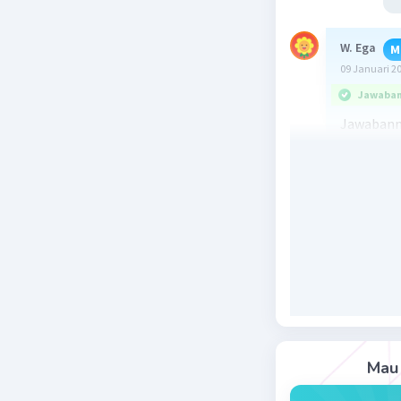
W. Ega
M
09 Januari 2
Jawaban 
Jawabann
rakyat
Fungsi ut
kebutuha
ketersedi
menjamin 
fungsi m
ketersedi
masyaraka
Jadi, jaw
Mau 
minimal r