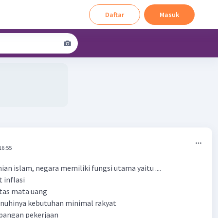
Daftar
Masuk
16:55
n islam, negara memiliki fungsi utama yaitu ....
 inflasi
itas mata uang
enuhinya kebutuhan minimal rakyat
apangan pekerjaan