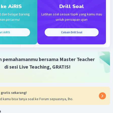
 ke AiRIS
Drill Soal
·
0.0
(
0
)
Balas
ating
t dan belajar bareng
Latihan soal sesuai topik yang kamu mau
man pintarmu!
untuk persiapan ujian
at AiRIS
Cobain Drill Soal
Iklan
m pemahamanmu bersama Master Teacher
di sesi Live Teaching, GRATIS!
 gratis sekarang!
d kamu bisa tanya soal ke Forum sepuasnya, lho.
a