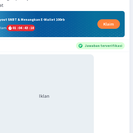
at
ryout SNBT & Menangkan E-Wallet 100rb
Klaim
alam
01
:
04
:
43
:
17
Jawaban terverifikasi
Iklan