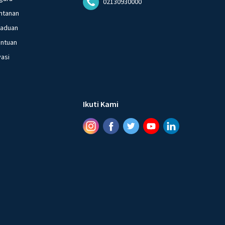
02130930000
ntanan
gaduan
entuan
vasi
Ikuti Kami