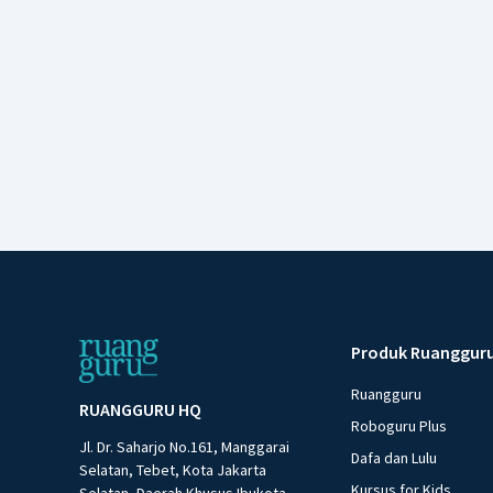
Produk Ruanggur
Ruangguru
RUANGGURU HQ
Roboguru Plus
Jl. Dr. Saharjo No.161, Manggarai
Dafa dan Lulu
Selatan, Tebet, Kota Jakarta
Kursus for Kids
Selatan, Daerah Khusus Ibukota