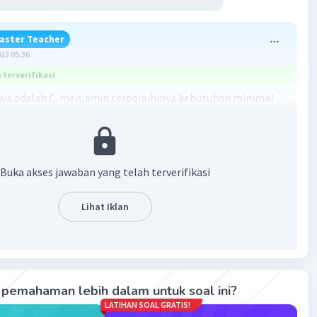
aster Teacher
023 05:36
terverifikasi
ya adalah C. menjamin terpenuhinya kebutuhan minimal
ama negara dalam ekonomi Islam, yaitu memenuhi
n minimum masyarakat, artinya negara harus menjamin
Buka akses jawaban yang telah terverifikasi
aan kebutuhan yang diperlukan masyarakatnya untuk
kesejahteraan rakyat. Selain itu, negara juga memiliki
Lihat Iklan
endidik dan membina masyarakatnya dengan menjamin
aan segala fasilitas, aturan, serta pemberdayaan
tnya baik dari segi pengetahuan atau kualitasnya.
abannya adalah C. menjamin terpenuhinya kebutuhan
pemahaman lebih dalam untuk soal ini?
akyat
LATIHAN SOAL GRATIS!