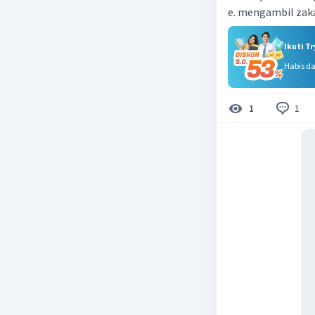
e. mengambil zak
Ikuti T
Habis d
1
1