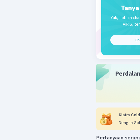
Tanya
Beri R
Yuk, cobain cha
AiRIS, te
Ch
Perdala
Klaim Gold
Dengan Gol
Pertanyaan serup