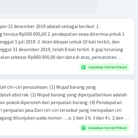
er 31 desember 2019 adalah sebagai berikut: 1.
00,00 2. pendapatan sewa diterima untuk 1
 iklan dibayar untuk 10 kali terbit, dan
gal 31 desember 2019, telah 8 kali terbit. 4. gaji terutang
alan sebesar Rp800.000,00 dari data di atas, pencatatan
ng benar adalah ....
Jawaban terverifikasi
ah ciri-ciri perusahaan. (1) Wujud barang yang
dalah abstrak. (2) Wujud barang yang diperjualbelikan adalah
atan pokok diperoleh dari penjualan barang. (4) Pendapatan
i penjualan jasa.Dari ciri-ciri tersebut yang merupakan ciri
gang ditunjukan pada nomor…. a. 1 dan 3 b. 3 dan 4 c. 2 dan 3
4
Jawaban terverifikasi