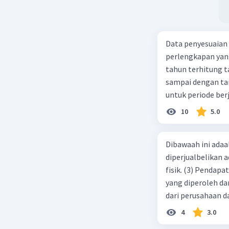
Data penyesuaian p
perlengkapan yang tersisa Rp500.0
tahun terhitung tanggal 1 juli 2019. 3.
sampai dengan tang
untuk periode berj
jurnal pembalik ya
10
5.0
Dibawaah ini adaal
diperjualbelikan a
fisik. (3) Pendap
yang diperoleh dar
dari perusahaan da
d. 1 dan 2 e. 2 dan 
4
3.0