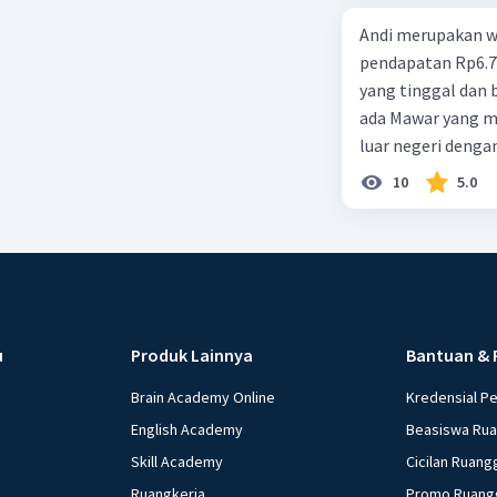
Andi merupakan wa
pendapatan Rp6.700.000,00. Sementara Lula merupakan warga negara asing
yang tinggal dan bekerja di Indonesia dengan pendapata
ada Mawar yang merupakan warga negara I
luar negeri denga
10
5.0
u
Produk Lainnya
Bantuan & 
Brain Academy Online
Kredensial P
English Academy
Beasiswa Ru
Skill Academy
Cicilan Ruang
Ruangkerja
Promo Ruang