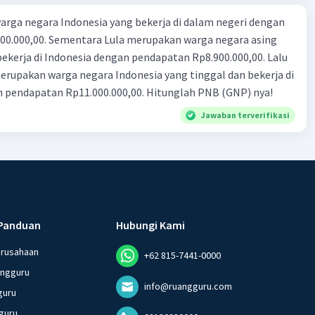
rga negara Indonesia yang bekerja di dalam negeri dengan
n Rp8.900.000,00. Lalu
ndonesia yang tinggal dan bekerja di
n pendapatan Rp11.000.000,00. Hitunglah PNB (GNP) nya!
Jawaban terverifikasi
Panduan
Hubungi Kami
erusahaan
+62 815-7441-0000
angguru
info@ruangguru.com
guru
guru