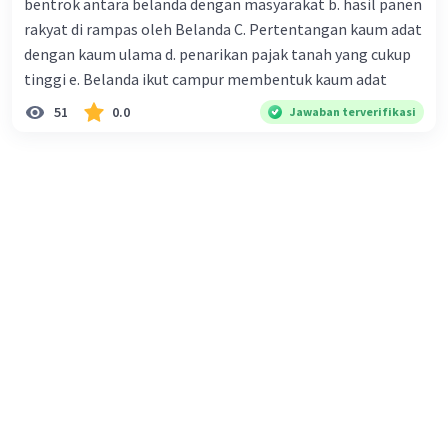
bentrok antara belanda dengan masyarakat b. hasil panen
rakyat di rampas oleh Belanda C. Pertentangan kaum adat
·
0.0
(
0
)
Balas
Beri Rating
dengan kaum ulama d. penarikan pajak tanah yang cukup
tinggi e. Belanda ikut campur membentuk kaum adat
Nanda R
Community
Level 89
51
0.0
Jawaban terverifikasi
07 April 2024 06:48
Jawaban terverifikasi
Pertama-tama, sistem partai yang sesuai untuk
Iklan
diterapkan di Indonesia harus memperhatikan
beberapa prinsip dasar, antara lain:
Pluralisme Politik:
Sistem partai harus mampu
mencerminkan keragaman pandangan politik
dan kepentingan masyarakat Indonesia. Ini
berarti memungkinkan berbagai partai politik
untuk berkompetisi secara adil dan membentuk
koalisi yang stabil dalam proses politik.
Akuntabilitas dan Transparansi:
Partai politik
harus tunduk pada standar akuntabilitas dan