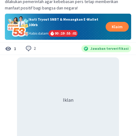
dilakukan pemerintah agar kebebasan pers tetap memberikan
manfaat positif bagi bangsa dan negara!
Ikuti Tryout SNBT & Menangkan E-Wallet
100rb
Klaim
Habis dalam
00
:
19
:
55
:
01
2
1
Jawaban terverifikasi
Iklan