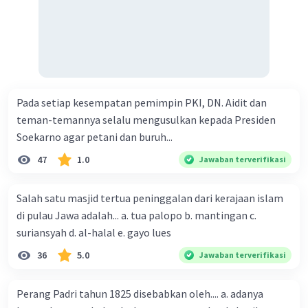
partai multipolar dan kebebasan pers:
Memperkuat lembaga-lembaga demokrasi,
seperti Komisi Pemilihan Umum (KPU), Dewan
Pers, dan Komisi Penyiaran Indonesia (KPI)
Melakukan reformasi partai politik, termasuk
dengan memperketat syarat pendirian partai
Pada setiap kesempatan pemimpin PKI, DN. Aidit dan
politik dan memperkuat akuntabilitas partai
teman-temannya selalu mengusulkan kepada Presiden
politik
Soekarno agar petani dan buruh...
Menyederhanakan sistem pemilu, termasuk
dengan mengurangi jumlah partai politik
47
1.0
Jawaban terverifikasi
yang dapat mengikuti pemilihan umum
Meningkatkan anggaran untuk pendidikan
Salah satu masjid tertua peninggalan dari kerajaan islam
dan pelatihan jurnalistik
di pulau Jawa adalah... a. tua palopo b. mantingan c.
Melakukan kampanye publik untuk
suriansyah d. al-halal e. gayo lues
meningkatkan kesadaran masyarakat akan
pentingnya kebebasan pers
36
5.0
Jawaban terverifikasi
Kebijakan-kebijakan tersebut perlu dirancang
dan dilaksanakan secara komprehensif agar
Perang Padri tahun 1825 disebabkan oleh.... a. adanya
dapat mencapai tujuannya.