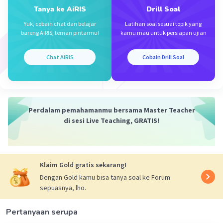
Tanya ke AiRIS
Drill Soal
Yuk, cobain chat dan belajar
Latihan soal sesuai topik yang
bareng AiRIS, teman pintarmu!
kamu mau untuk persiapan ujian
Chat AiRIS
Cobain Drill Soal
Perdalam pemahamanmu bersama Master Teacher
di sesi Live Teaching, GRATIS!
Klaim Gold gratis sekarang!
Dengan Gold kamu bisa tanya soal ke Forum
sepuasnya, lho.
Pertanyaan serupa