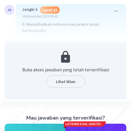
Jangki S
Level 15
16 November 2023 09:49
D. Menumbuhkan motivasi masyarakat untuk
berwirausaha
·
5.0
(
1
)
Balas
Beri Rating
Buka akses jawaban yang telah terverifikasi
Lihat Iklan
Iklan
Mau jawaban yang terverifikasi?
LATIHAN SOAL GRATIS!