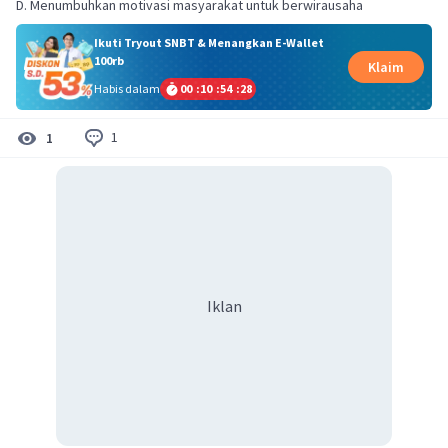
Ikuti Tryout SNBT & Menangkan E-Wallet
100rb
Klaim
Habis dalam
00
:
10
:
54
:
27
1
1
Iklan