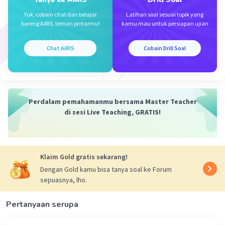
Pasal 160
* Penganugerahan tanda jasa dan kehormatan
Yuk, cobain chat dan belajar
Latihan soal sesuai topik yang
bareng AiRIS, teman pintarmu!
kamu mau untuk persiapan ujian
Pasal 162
Kepala Pemerintahan
* Memegang kekuasaan pemerintahan menurut
Chat AiRIS
Cobain Drill Soal
UUD
Pasal 4 ayat 1
* Menetapkan peraturan pemerintah untuk
menjalankan undang-undang
Perdalam pemahamanmu bersama Master Teacher
Pasal 5 ayat 2
di sesi Live Teaching, GRATIS!
* Menetapkan anggaran pendapatan dan belanja
negara (APBN) dan RAPBN
Pasal 23 ayat 2
Klaim Gold gratis sekarang!
* Menetapkan kebijakan moneter dan fiskal
Pasal 23 ayat 2
Dengan Gold kamu bisa tanya soal ke Forum
sepuasnya, lho.
* Membentuk dan membubarkan kementerian
negara
Pertanyaan serupa
Pasal 17 ayat 2
* Menetapkan perppu dalam hal ihwal yang