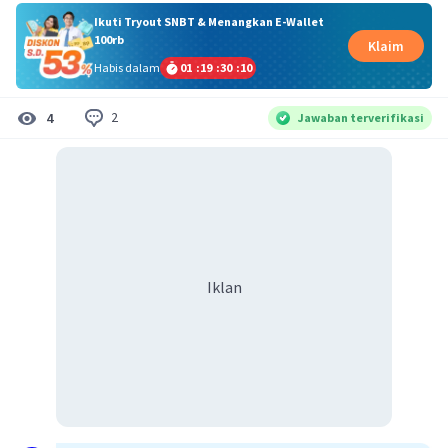
Ikuti Tryout SNBT & Menangkan E-Wallet
100rb
Klaim
Habis dalam
01
:
19
:
30
:
10
2
4
Jawaban terverifikasi
Iklan