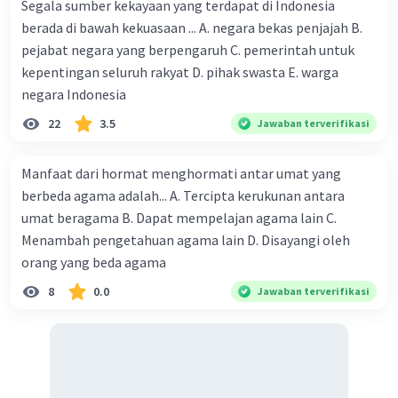
Segala sumber kekayaan yang terdapat di Indonesia
memaksa
berada di bawah kekuasaan ... A. negara bekas penjajah B.
Pasal 22 ayat 1
pejabat negara yang berpengaruh C. pemerintah untuk
* Menetapkan hakim agung
kepentingan seluruh rakyat D. pihak swasta E. warga
Pasal 24 ayat 2
* Mengangkat dan memberhentikan menteri-
negara Indonesia
menteri
22
3.5
Jawaban terverifikasi
Pasal 17 ayat 2
* Memerintahkan tindakan luar biasa dan
Manfaat dari hormat menghormati antar umat yang
mendesak
berbeda agama adalah... A. Tercipta kerukunan antara
Pasal 123
umat beragama B. Dapat mempelajan agama lain C.
Tugas-tugas Presiden RI sebagai kepala negara
Menambah pengetahuan agama lain D. Disayangi oleh
dan kepala pemerintahan merupakan bagian dari
orang yang beda agama
tugas-tugas eksekutif dalam sistem
pemerintahan Indonesia. Tugas-tugas ini diatur
8
0.0
Jawaban terverifikasi
dalam UUD NRI tahun 1945 sebagai landasan
hukum bagi pelaksanaan pemerintahan di
Indonesia.
·
5.0
(
1
)
Balas
Beri Rating