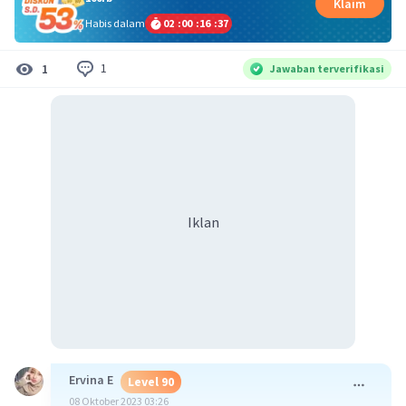
Klaim
Habis dalam
02
:
00
:
16
:
37
1
1
Jawaban terverifikasi
Iklan
Ervina E
Level 90
08 Oktober 2023 03:26