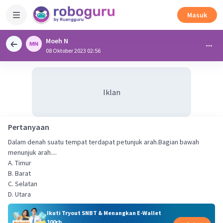
Masuk
Moeh N
08 Oktober 2023 02:56
Iklan
Pertanyaan
Dalam denah suatu tempat terdapat petunjuk arah.Bagian bawah
menunjuk arah....
A. Timur
B. Barat
C. Selatan
D. Utara
Ikuti Tryout SNBT & Menangkan E-Wallet
100rb