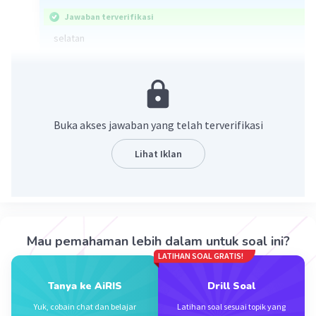
Jawaban terverifikasi
selatan
·
0.0
(
0
)
Balas
Beri Rating
Buka akses jawaban yang telah terverifikasi
Lihat Iklan
Iklan
Mau pemahaman lebih dalam untuk soal ini?
LATIHAN SOAL GRATIS!
Tanya ke AiRIS
Drill Soal
Yuk, cobain chat dan belajar
Latihan soal sesuai topik yang