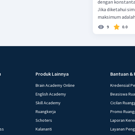
dengan konstanta 
Jika diketahui s
maksimum adalah
9
0.0
u
Produk Lainnya
Bantuan & 
Brain Academy Online
Kredensial P
English Academy
Beasiswa Ru
Skill Academy
Cicilan Ruang
Ruangkerja
Promo Ruang
Schoters
Laporan Kere
ess
Kalananti
Layanan Pen