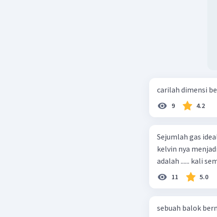
carilah dimensi b
9
4.2
Sejumlah gas idea
kelvin nya menjad
11
5.0
sebuah balok ber