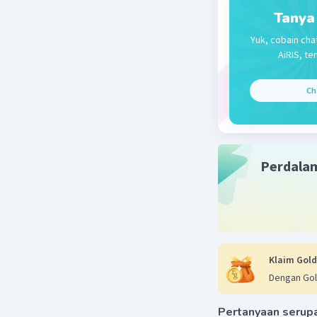
tertentu 
Tanya
melingkar
Yuk, cobain cha
AiRIS, te
θ = ω t
θ = 80π . 
Ch
θ = 2400π
θ = 2400 . 
θ = 7536
θ ≈ 7540 r
Perdala
Jadi, por
menit tela
Beri R
Klaim Gold
Dengan Gol
Pertanyaan serup