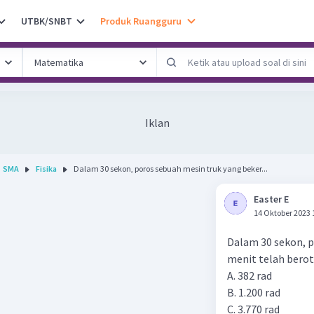
UTBK/SNBT
Produk Ruangguru
Iklan
SMA
Fisika
Dalam 30 sekon, poros sebuah mesin truk yang beker...
Easter E
14 Oktober 2023 
Dalam 30 sekon, p
menit telah berotas
A. 382 rad
B. 1.200 rad
C. 3.770 rad