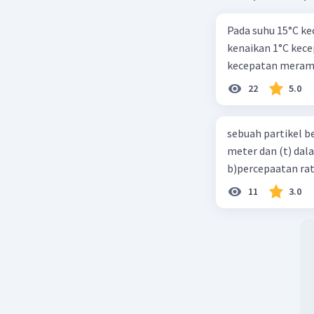
Pada suhu 15°C ke
kenaikan 1°C kec
kecepatan meramb
22
5.0
sebuah partikel b
meter dan (t) dal
b)percepaatan rat
11
3.0