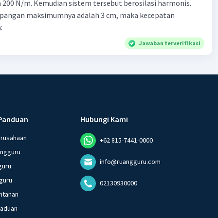
200 N/m. Kemudian sistem tersebut berosilasi harmonis.
impangan maksimumnya adalah 3 cm, maka kecepatan
:
Jawaban terverifikasi
Panduan
Hubungi Kami
erusahaan
+62 815-7441-0000
angguru
info@ruangguru.com
guru
guru
02130930000
ntanan
gaduan