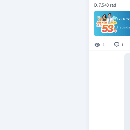
D. 7.540 rad
Ikuti T
Habis d
1
1