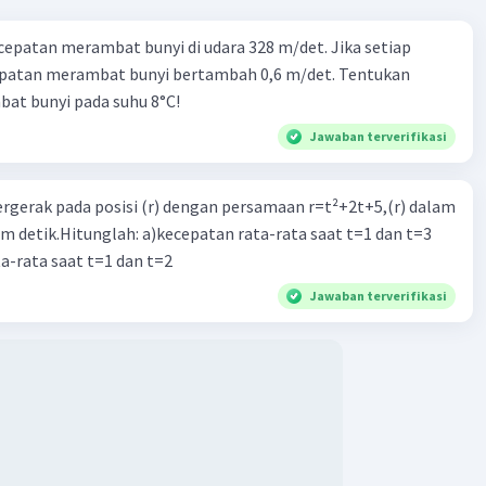
cepatan merambat bunyi di udara 328 m/det. Jika setiap
Iklan
epatan merambat bunyi bertambah 0,6 m/det. Tentukan
at bunyi pada suhu 8°C!
Jawaban terverifikasi
ergerak pada posisi (r) dengan persamaan r=t²+2t+5,(r) dalam
am detik.Hitunglah: a)kecepatan rata-rata saat t=1 dan t=3
a-rata saat t=1 dan t=2
Jawaban terverifikasi