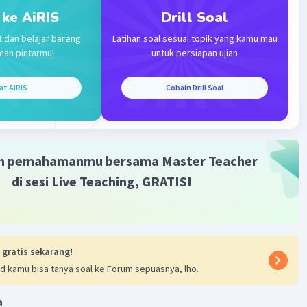
atau bisa dikatakan sudut tempuh benda yang bergerak
 ke AiRIS
Drill Soal
.
t dan belajar bareng
Latihan soal sesuai topik yang kamu mau
man pintarmu!
untuk persiapan ujian
30
at AiRIS
Cobain Drill Soal
3,14
ad
m pemahamanmu bersama Master Teacher
os sebuah mesin truk yang bekerja pada 2.400 putaran per
di sesi Live Teaching, GRATIS!
h berotasi melalui sudut D. 7.540 rad.
·
0.0
(
0
)
Balas
ating
 gratis sekarang!
d kamu bisa tanya soal ke Forum sepuasnya, lho.
a