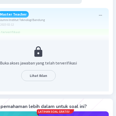
Master Teacher
umni Institut Teknologi Bandung
2023 02:12
terverifikasi
ang benar adalah D. 7.540 rad.
:
Buka akses jawaban yang telah terverifikasi
 putaran/menit = 2400 × 2π/60 = 80π rad/s
Lihat Iklan
ian :
pemahaman lebih dalam untuk soal ini?
dut adalah besarnya sudut yang menyatakan panjang
LATIHAN SOAL GRATIS!
suatu benda yang bergerak melingkar dalam selang waktu