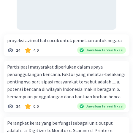
proyeksi azimuthal cocok untuk pemetaan untuk negara
24
4.0
Jawaban terverifikasi
Partisipasi masyarakat diperlukan dalam upaya
penanggulangan bencana. Faktor yang melatar-belakangi
pentingnya partisipasi masyarakat tersebut adalah .... a.
potensi bencana di wilayah Indonesia makin beragam b.
kemampuan penggalangan dana bantuan korban bencana
makin tinggi c. pemahaman pendidikan kebencanaan
34
0.0
Jawaban terverifikasi
kepada masyarakat masih rendah d. masyarakat
merupakan pihak yang langsung berhadapan dengan
Perangkat keras yang berfungsi sebagai unit output
bencana e. kepercayaan pemerintah bahwa masyarakat
adalah... a. Digitizer b. Monitor c. Scanner d. Printer e.