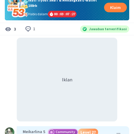
Ikuti Tryout SNBT & Menangkan E-Wallet
100rb
Klaim
Habis dalam
00
:
03
:
07
:
26
1
3
Jawaban terverifikasi
Iklan
Meikarlina S
Community
Level 27