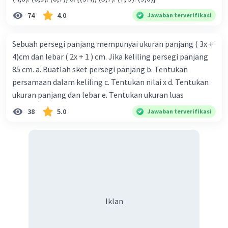
4(2x) + 2(5x) = 72
74
4.0
Jawaban terverifikasi
8x + 10x = 72
18x = 72
Sebuah persegi panjang mempunyai ukuran panjang ( 3x +
x = 72/18
4)cm dan lebar ( 2x + 1 ) cm. Jika keliling persegi panjang
x = 4
85 cm. a. Buatlah sket persegi panjang b. Tentukan
Sehingga, jumlah kambing ada 2 × 4 = 8 ekor.
persamaan dalam keliling c. Tentukan nilai x d. Tentukan
·
0.0
(
0
)
Balas
Beri Rating
ukuran panjang dan lebar e. Tentukan ukuran luas
38
5.0
Jawaban terverifikasi
Iklan