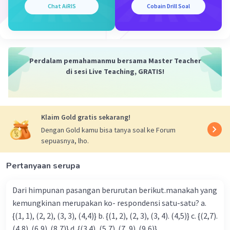
kambingnya, maka kita tinggal membagi 32
Chat AiRIS
Cobain Drill Soal
dengan 4, hasilnya 8.
Artinya, jumlah kambing yang dimiliki
peternak J adalah 8.
Perdalam pemahamanmu bersama Master Teacher
di sesi Live Teaching, GRATIS!
·
0.0
(
0
)
Balas
Beri Rating
Dela A
Community
Level 92
Klaim Gold gratis sekarang!
11 Desember 2023 10:52
Dengan Gold kamu bisa tanya soal ke Forum
Jawaban terverifikasi
sepuasnya, lho.
Jawaban yang tepat untuk soal tersebut adalah
Pertanyaan serupa
Iklan
8 ekor.
Rasio kambing : ayam = 2 : 5
Dari himpunan pasangan berurutan berikut.manakah yang
Kaki kambing ada 4
kemungkinan merupakan ko- respondensi satu-satu? a.
Kaki ayam ada 2
{(1, 1), (2, 2), (3, 3), (4,4)} b. {(1, 2), (2, 3), (3, 4). (4,5)} c. {(2,7).
Kaki kambing + kaki ayam = 72
(4,8). (6,9). (8,7)} d. {(3.4), (5,7). (7, 9). (9,6)}