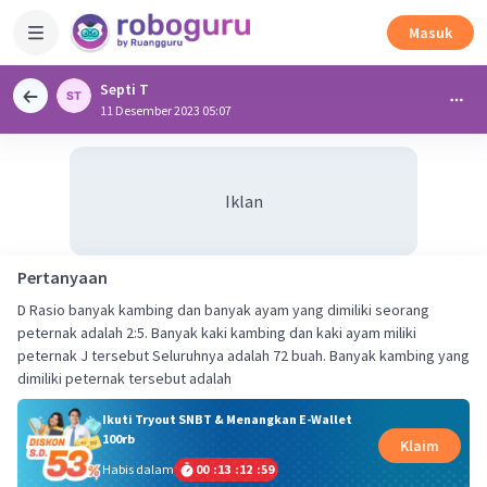
Masuk
Septi T
11 Desember 2023 05:07
Iklan
Pertanyaan
D Rasio banyak kambing dan banyak ayam yang dimiliki seorang
peternak adalah 2:5. Banyak kaki kambing dan kaki ayam miliki
peternak J tersebut Seluruhnya adalah 72 buah. Banyak kambing yang
dimiliki peternak tersebut adalah​
Ikuti Tryout SNBT & Menangkan E-Wallet
100rb
Klaim
Habis dalam
00
:
13
:
12
:
59