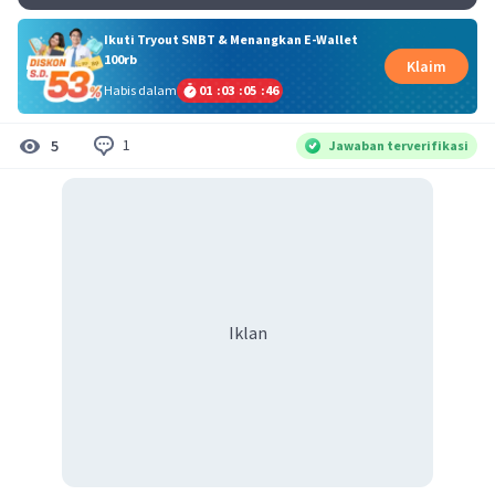
Ikuti Tryout SNBT & Menangkan E-Wallet
100rb
Klaim
Habis dalam
01
:
03
:
05
:
45
1
5
Jawaban terverifikasi
Iklan