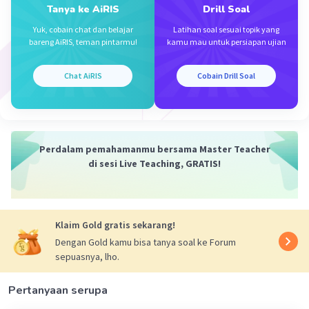
2
Tanya ke AiRIS
Drill Soal
L = 4 x 𝞹 x r
2
= 4 x 𝞹 x 9
Yuk, cobain chat dan belajar
Latihan soal sesuai topik yang
bareng AiRIS, teman pintarmu!
kamu mau untuk persiapan ujian
= 4 x 𝞹 x 81
2
= 324𝞹 cm
Chat AiRIS
Cobain Drill Soal
·
3.5
(
2
)
Balas
Beri Rating
Perdalam pemahamanmu bersama Master Teacher
di sesi Live Teaching, GRATIS!
Iklan
Klaim Gold gratis sekarang!
Dengan Gold kamu bisa tanya soal ke Forum
sepuasnya, lho.
Pertanyaan serupa