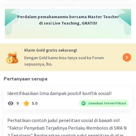
Perdalam pemahamanmu bersama Master Teacher
di sesi Live Teaching, GRATIS!
Iklan
Klaim Gold gratis sekarang!
Dengan Gold kamu bisa tanya soal ke Forum
sepuasnya, lho.
Pertanyaan serupa
Identifikasikan lima dampak positif konflik sosial!
9
5.0
Jawaban terverifikasi
Perhatikan contoh judul penelitian sosial di bawah ini!
”Faktor Penyebab Terjadinya Perilaku Membolos di SMA N
2 Tegalrejo” Berdasarkan contoh judul penelitian di atas