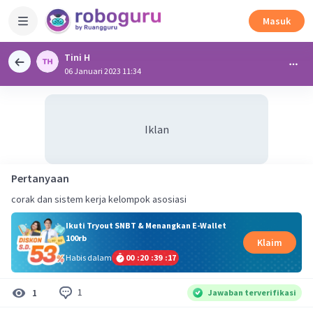
Masuk
Tini H
06 Januari 2023 11:34
Iklan
Pertanyaan
corak dan sistem kerja kelompok asosiasi
Ikuti Tryout SNBT & Menangkan E-Wallet
100rb
Klaim
Habis dalam
00
:
20
:
39
:
17
1
1
Jawaban terverifikasi