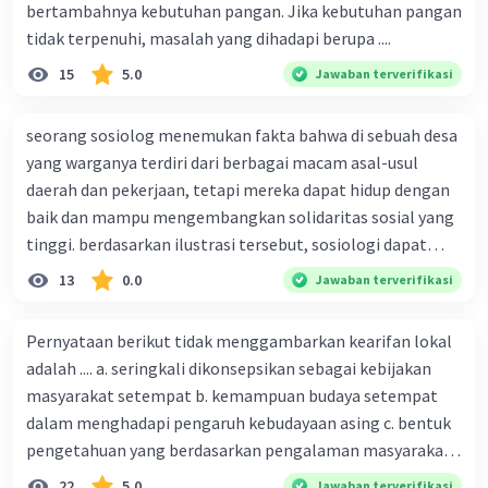
bertambahnya kebutuhan pangan. Jika kebutuhan pangan
tidak terpenuhi, masalah yang dihadapi berupa ....
15
5.0
Jawaban terverifikasi
seorang sosiolog menemukan fakta bahwa di sebuah desa
yang warganya terdiri dari berbagai macam asal-usul
daerah dan pekerjaan, tetapi mereka dapat hidup dengan
baik dan mampu mengembangkan solidaritas sosial yang
tinggi. berdasarkan ilustrasi tersebut, sosiologi dapat
berfungsi sebagai ilmu yang ....
13
0.0
Jawaban terverifikasi
Pernyataan berikut tidak menggambarkan kearifan lokal
adalah .... a. seringkali dikonsepsikan sebagai kebijakan
masyarakat setempat b. kemampuan budaya setempat
dalam menghadapi pengaruh kebudayaan asing c. bentuk
pengetahuan yang berdasarkan pengalaman masyarakat
turun temurun antargenerasi d. Kebijakan manusia yang
22
5.0
Jawaban terverifikasi