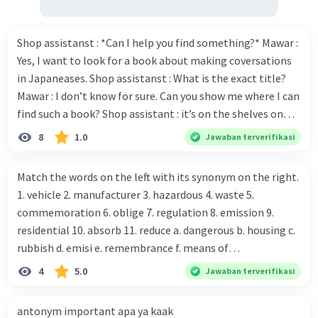
Subjek
: The sun
Kata kerja
: rises
Shop assistanst : *Can I help you find something?* Mawar :
Objek
: in the east (prepositional phrase)
Yes, I want to look for a book about making coversations
Penjelasan
: Kalimat ini menyatakan fakta
in Japaneases. Shop assistanst : What is the exact title?
umum tentang arah matahari terbit.
Mawar : I don’t know for sure. Can you show me where I can
find such a book? Shop assistant : it’s on the shelves on
They play soccer on weekends.
the corner in the foreign language section. Mawar : O.K.,
8
1.0
Jawaban terverifikasi
thanks. Is there any discount for every purchase? Shop
Subjek
: They
assistant : Yes,. This month we offer ten percent discounts
Kata kerja
: play
Match the words on the left with its synonym on the right.
for all items. Mawar : Great. The, may I see the catalog?
Objek
: soccer
1. vehicle 2. manufacturer 3. hazardous 4. waste 5.
Shop assistant : Sure. You can use this computer to check
Penjelasan
: Kalimat ini menunjukkan
commemoration 6. oblige 7. regulation 8. emission 9.
our books. Mawar : Yes. Thanks you Shop assistant : *Is
aktivitas yang dilakukan secara teratur
residential 10. absorb 11. reduce a. dangerous b. housing c.
there anything else I can help, Miss?* Mawar : No, thanks.
pada akhir pekan.
rubbish d. emisi e. remembrance f. means of
Shop assistant : Alright. Happy shopping, Miss. 4. Pat
transportation g. rule h. producer i. force j. suck up k.
I eat breakfast at 7 a.m.
4
5.0
Jawaban terverifikasi
attention to the sentences in bold. What do they axpress?
lessen Number 11
Subjek
: I
antonym important apa ya kaak