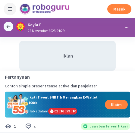
Masuk
Kayla F
22 November 2023 04:29
Iklan
Pertanyaan
Contoh simple present tense active dan penjelasan
Ikuti Tryout SNBT & Menangkan E-Wallet
100rb
Klaim
Habis dalam
01
:
16
:
59
:
09
2
1
Jawaban terverifikasi