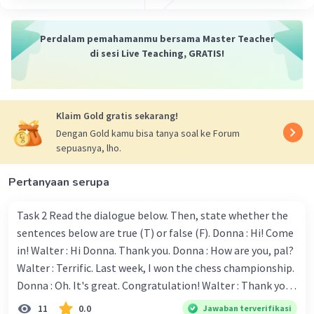
5. We eat breakfast every morning. (Kami sarapan
setiap pagi.)
Perdalam pemahamanmu bersama Master Teacher
Penjelasan: Pada kalimat ini, subjek "we" (kami)
di sesi Live Teaching, GRATIS!
menggunakan kata kerja "eat" (makan) dalam bentuk
present tense.
Dalam simple present tense active, kata kerja utama
Klaim Gold gratis sekarang!
(verb) digunakan dalam bentuk dasar (infinitive) tanpa
Dengan Gold kamu bisa tanya soal ke Forum
tambahan -s atau -es pada subjek tunggal ketiga (he,
sepuasnya, lho.
she, it). Pada subjek jamak atau subjek tunggal kecuali
he, she, it, kata kerja tetap dalam bentuk dasar. Simple
present tense active digunakan untuk menyatakan
Pertanyaan serupa
kebiasaan, fakta umum, atau kebenaran yang berlaku
secara umum.
Task 2 Read the dialogue below. Then, state whether the
sentences below are true (T) or false (F). Donna : Hi! Come
·
0.0
(
0
)
Balas
Beri Rating
in! Walter : Hi Donna. Thank you. Donna : How are you, pal?
Walter : Terrific. Last week, I won the chess championship.
Donna : Oh. It's great. Congratulation! Walter : Thank you.
Salsabila M
Community
Level 58
Next month I'll represent Indonesia in the World
20 Juli 2024 21:36
11
0.0
Jawaban terverifikasi