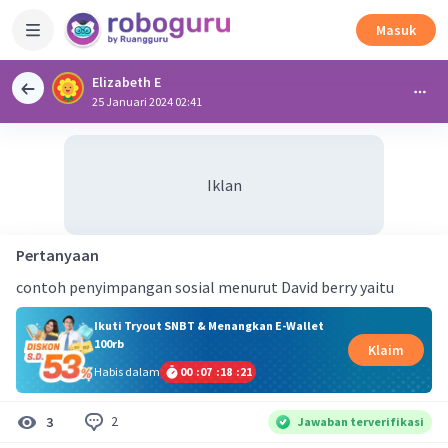
Masuk
Elizabeth E
25 Januari 2024 02:41
Iklan
Pertanyaan
contoh penyimpangan sosial menurut David berry yaitu
Ikuti Tryout SNBT & Menangkan E-Wallet
100rb
Klaim
Habis dalam
00
:
07
:
18
:
21
2
3
Jawaban terverifikasi