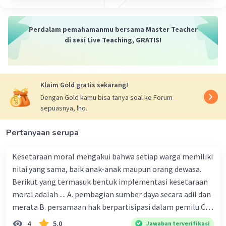
Iklan
Maaf, tampaknya ada kekeliruan dalam
pertanyaan Anda. David Berry tidak dikenal
Perdalam pemahamanmu bersama Master Teacher
sebagai tokoh yang secara khusus terkait dengan
di sesi Live Teaching, GRATIS!
kajian penyimpangan sosial. Namun, saya dapat
memberikan contoh umum dari berbagai jenis
penyimpangan sosial yang telah diidentifikasi
Klaim Gold gratis sekarang!
oleh beberapa teori sosiologi.
Dengan Gold kamu bisa tanya soal ke Forum
Contoh Penyimpangan Sosial:
sepuasnya, lho.
Perilaku Kriminal:
Melibatkan
Pertanyaan serupa
pelanggaran hukum, seperti pencurian,
penipuan, atau kejahatan lainnya.
Kesetaraan moral mengakui bahwa setiap warga memiliki
Penyalahgunaan Narkoba:
Penggunaan
substansi terlarang yang melanggar
nilai yang sama, baik anak-anak maupun orang dewasa.
norma-norma sosial.
Berikut yang termasuk bentuk implementasi kesetaraan
Pelanggaran Etika Bisnis:
Tindakan tidak
moral adalah .... A. pembagian sumber daya secara adil dan
etis dalam dunia bisnis, seperti penipuan
merata B. persamaan hak berpartisipasi dalam pemilu C.
atau korupsi.
menghargai pendapat orang lain D. menerapkan hukum
4
5.0
Jawaban terverifikasi