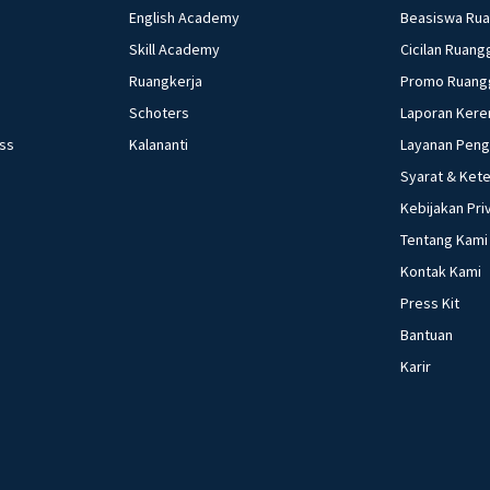
English Academy
Beasiswa Ru
Skill Academy
Cicilan Ruang
Ruangkerja
Promo Ruang
Schoters
Laporan Kere
ess
Kalananti
Layanan Pen
Syarat & Ket
Kebijakan Pri
Tentang Kami
Kontak Kami
Press Kit
Bantuan
Karir