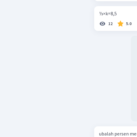
⅓×k=8,5
12
5.0
ubalah persen me