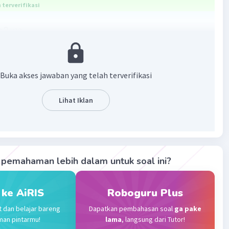
terverifikasi
 B yaa..
ian = nama kegiatannya
 pelakunya
ak = pelaku
Buka akses jawaban yang telah terverifikasi
an = nama kegiatan
angan = nama kegiatan
Lihat Iklan
 = pelakunya
 = tempatnya
·
0.0
(
0
)
Balas
ating
pemahaman lebih dalam untuk soal ini?
Level 16
2023 06:51
 ke AiRIS
Roboguru Plus
terverifikasi
t dan belajar bareng
Dapatkan pembahasan soal
ga pake
man pintarmu!
lama
, langsung dari Tutor!
a adalah B. Peternak
Iklan