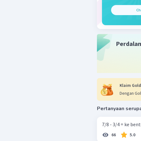
Penjelasa
Ch
Peternak 
menernak
Peternak
merupaka
Perdala
Beri R
Klaim Gold
Dengan Gol
Pertanyaan serup
7/8 - 3/4 = ke be
66
5.0