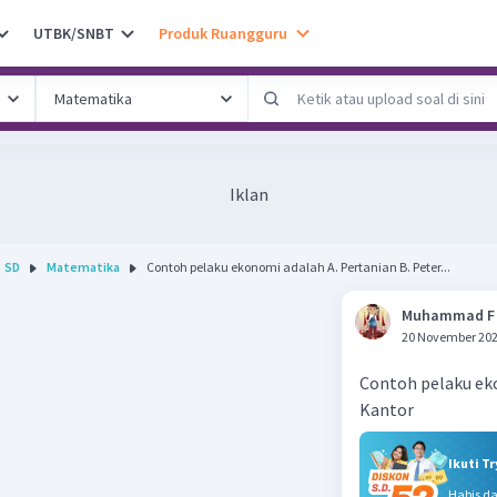
UTBK/SNBT
Produk Ruangguru
Iklan
SD
Matematika
Contoh pelaku ekonomi adalah A. Pertanian B. Peter...
Muhammad F
20 November 202
Contoh pelaku eko
Kantor
Ikuti T
Habis d