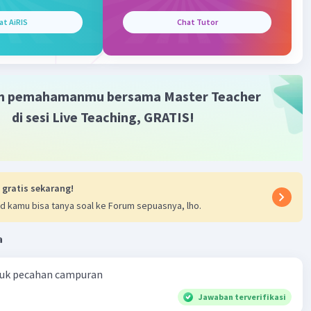
n:
at AiRIS
Chat Tutor
merupakan sebutan bagi seseorang yang bekerja
 hewan (contoh peternak kambing). Sedangkan Pertanian,
an merupakan sektor kegiatan ekonomi. Kantor
n nama benda/bangunan
m pemahamanmu bersama Master Teacher
di sesi Live Teaching, GRATIS!
·
0.0
(
0
)
Balas
ating
 gratis sekarang!
d kamu bisa tanya soal ke Forum sepuasnya, lho.
a
ntuk pecahan campuran
Jawaban terverifikasi