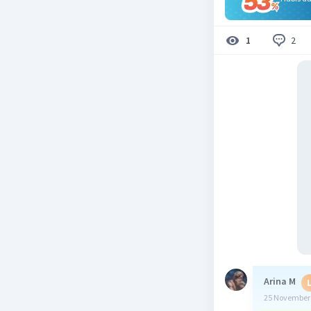
2
1
Arina M
25 November 