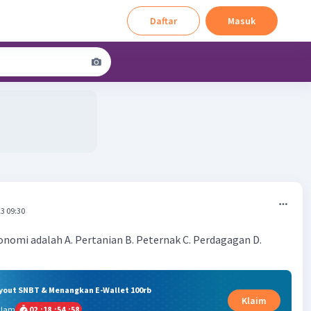
Daftar
Masuk
3 09:30
nomi adalah A. Pertanian B. Peternak C. Perdagagan D.
ryout SNBT & Menangkan E-Wallet 100rb
Klaim
alam
02
:
18
:
54
:
58