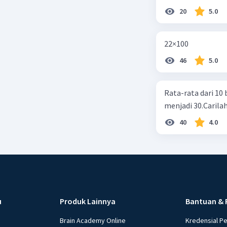
20
5.0
22×100
46
5.0
Rata-rata dari 10 
menjadi 30.Carilah
40
4.0
u
Produk Lainnya
Bantuan & 
Brain Academy Online
Kredensial P