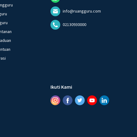
angguru
info@ruangguru.com
guru
guru
02130930000
ntanan
gaduan
entuan
vasi
Ikuti Kami