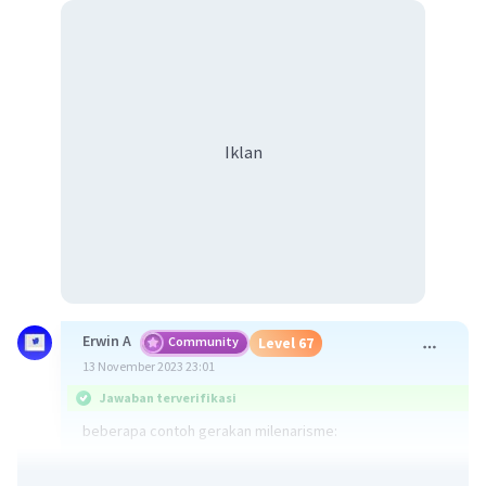
Iklan
Erwin A
Community
Level 67
13 November 2023 23:01
Jawaban terverifikasi
beberapa contoh gerakan milenarisme:
* Pemberontakan Taiping di Tiongkok (1850-1864)