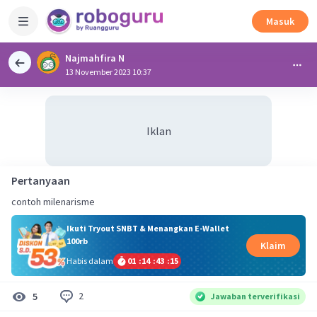
Masuk
Najmahfira N
13 November 2023 10:37
Iklan
Pertanyaan
contoh milenarisme
Ikuti Tryout SNBT & Menangkan E-Wallet
100rb
Klaim
Habis dalam
01
:
14
:
43
:
15
2
5
Jawaban terverifikasi