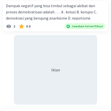
Amerika Serikat, juga mencakup elemen-elemen
milenaris dalam keyakinan mereka. Contohnya adalah
Dampak negatif yang bisa timbul sebagai akibat dari
gerakan-gerakan seperti Gereja Mormon atau gerakan-
proses demokratisasi adalah . . . . A . kolusi B. korupsi C.
gerakan Pentakostal yang menekankan keyakinan akan
demokrasi yang berujung anarkisme D. nepotisme
kedatangan masa keemasan atau perubahan besar-
besaran yang akan datang.
3
0.0
Jawaban terverifikasi
·
0.0
(
0
)
Balas
Beri Rating
Iklan