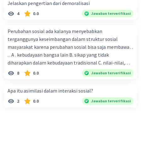
Jelaskan pengertian dari demoralisasi
4
0.0
Jawaban terverifikasi
Perubahan sosial ada kalanya menyebabkan
terganggunya keseimbangan dalam struktur sosial
masyarakat karena perubahan sosial bisa saja membawa . .
. . A . kebudayaan bangsa lain B. sikap yang tidak
diharapkan dalam kebudayaan tradisional C. nilai-nilai,
sikap, dan pola . perilaku yang berbeda D. tidak sesuai
8
0.0
Jawaban terverifikasi
dengan kebudayaan masyarakat setempat
Apa itu asimilasi dalam interaksi sosial?
2
0.0
Jawaban terverifikasi