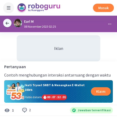
Masuk
Earl M
08 November 2023 02:25
Iklan
Pertanyaan
Contoh menghubungan interaksi antarruang dengan waktu
Ikuti Tryout SNBT & Menangkan E-Wallet
100rb
Klaim
Habis dalam
00
:
07
:
52
:
01
2
1
Jawaban terverifikasi