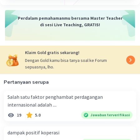
terjadi dalam jangka pendek, menengah,
atau panjang. Misalnya, banyak orang
Perdalam pemahamanmu bersama Master Teacher
Indonesia yang merantau ke luar negeri
di sesi Live Teaching, GRATIS!
untuk mencari pekerjaan. Migrasi ini telah
berlangsung selama beberapa dekade dan
telah berdampak besar pada
perekonomian Indonesia.
Klaim Gold gratis sekarang!
Dengan Gold kamu bisa tanya soal ke Forum
sepuasnya, lho.
Perkembangan teknologi
.
Pertanyaan serupa
Perkembangan teknologi juga dapat
menjadi faktor yang mendorong interaksi
Salah satu faktor penghambat perdagangan
antarruang. Misalnya, perkembangan
internasional adalah ....
internet telah memudahkan orang untuk
berkomunikasi dan berbisnis dengan orang
19
5.0
Jawaban terverifikasi
lain di seluruh dunia. Perkembangan ini
telah mengubah cara orang berinteraksi
dampak positif koperasi
antarruang.