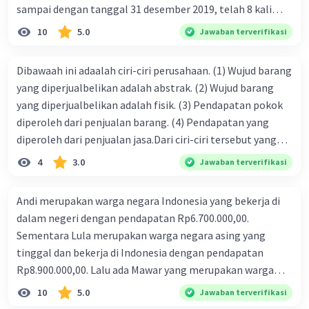
sampai dengan tanggal 31 desember 2019, telah 8 kali
Perkembangan teknologi transportasi
telah memudahkan orang untuk
terbit. 4. gaji terutang untuk periode berjalan sebesar
10
5.0
Jawaban terverifikasi
berpindah dari satu tempat ke tempat
Rp800.000,00 dari data di atas, pencatatan jurnal pembalik
lain.
Hal ini telah mendorong interaksi
yang benar adalah ....
Dibawaah ini adaalah ciri-ciri perusahaan. (1) Wujud barang
antarruang dalam berbagai bidang,
yang diperjualbelikan adalah abstrak. (2) Wujud barang
termasuk pariwisata, bisnis, dan
yang diperjualbelikan adalah fisik. (3) Pendapatan pokok
pendidikan.
diperoleh dari penjualan barang. (4) Pendapatan yang
Secara umum, interaksi antarruang dapat terjadi
diperoleh dari penjualan jasa.Dari ciri-ciri tersebut yang
dalam berbagai bentuk dan waktu. Hubungan
merupakan ciri dari perusahaan dagang ditunjukan pada
4
3.0
Jawaban terverifikasi
antara interaksi antarruang dan waktu dapat
nomor…. a. 1 dan 3 b. 3 dan 4 c. 2 dan 3 d. 1 dan 2 e. 2 dan 4
dipengaruhi oleh berbagai faktor, termasuk
Andi merupakan warga negara Indonesia yang bekerja di
faktor ekonomi, sosial, dan politik.
dalam negeri dengan pendapatan Rp6.700.000,00.
Sementara Lula merupakan warga negara asing yang
·
0.0
(
0
)
Balas
Beri Rating
tinggal dan bekerja di Indonesia dengan pendapatan
Rp8.900.000,00. Lalu ada Mawar yang merupakan warga
Nanda R
Community
Level 89
negara Indonesia yang tinggal dan bekerja di luar negeri
10
5.0
Jawaban terverifikasi
03 Agustus 2024 03:46
dengan pendapatan Rp11.000.000,00. Hitunglah PNB