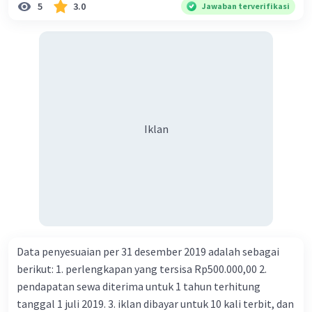
5
3.0
Jawaban terverifikasi
Berikut adalah beberapa contoh spesifik dari
hubungan antara interaksi antarruang dan
waktu:
Interaksi antarnegara dalam bidang
perdagangan telah meningkat pesat
Iklan
dalam beberapa dekade terakhir.
Hal ini
disebabkan oleh beberapa faktor,
termasuk kemajuan teknologi
transportasi dan komunikasi, serta
liberalisasi perdagangan.
Migrasi penduduk dari desa ke kota
telah terjadi secara terus menerus
Data penyesuaian per 31 desember 2019 adalah sebagai
selama beberapa abad.
Hal ini
berikut: 1. perlengkapan yang tersisa Rp500.000,00 2.
disebabkan oleh beberapa faktor,
pendapatan sewa diterima untuk 1 tahun terhitung
termasuk meningkatnya urbanisasi, serta
tanggal 1 juli 2019. 3. iklan dibayar untuk 10 kali terbit, dan
meningkatnya kesempatan kerja di kota.