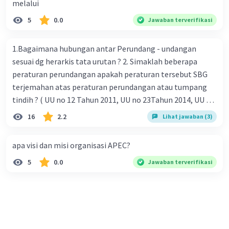
melalui
5
0.0
Jawaban terverifikasi
1.Bagaimana hubungan antar Perundang - undangan
sesuai dg herarkis tata urutan ? 2. Simaklah beberapa
peraturan perundangan apakah peraturan tersebut SBG
terjemahan atas peraturan perundangan atau tumpang
tindih ? ( UU no 12 Tahun 2011, UU no 23Tahun 2014, UU No
25 Tahun 2004 ) 3 . Tuliskan peraturan perundangan yg di
16
2.2
Lihat jawaban (3)
undangkan atas perintah TAP MPR NO I / MPR/ 2003
4.sebutkan produk UU atas perintah UUD NRI Tahun 1945 (
apa visi dan misi organisasi APEC?
pasal18, pasal 22, pasal 23, Pasal 26 , Pasal 27,pasal ,pasal
5
0.0
Jawaban terverifikasi
28, pasal 29, pasal 30 ,pasal 31 dan pasal 33 )