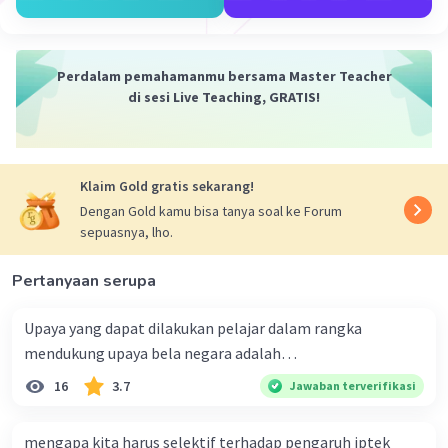
yang berperan dalam pertahanan dan
keamanan negara
Menjaga persatuan dan kesatuan bangsa,
Perdalam pemahamanmu bersama Master Teacher
serta menghormati nilai-nilai Pancasila
di sesi Live Teaching, GRATIS!
dan UUD 1945
Menjaga keamanan dan ketertiban di
lingkungan sekitar, serta melaporkan
segala bentuk gangguan atau pelanggaran
Klaim Gold gratis sekarang!
hukum
Dengan Gold kamu bisa tanya soal ke Forum
sepuasnya, lho.
·
0.0
(
0
)
Balas
Beri Rating
Pertanyaan serupa
Upaya yang dapat dilakukan pelajar dalam rangka
mendukung upaya bela negara adalah…
16
3.7
Jawaban terverifikasi
mengapa kita harus selektif terhadap pengaruh iptek
Iklan