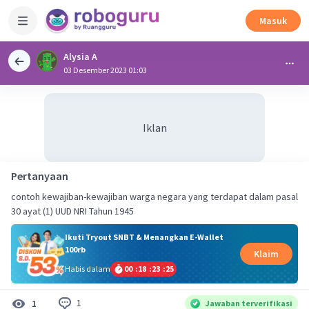
Masuk
Alysia A
03 Desember 2023 01:03
Iklan
Pertanyaan
contoh kewajiban-kewajiban warga negara yang terdapat dalam pasal
30 ayat (1) UUD NRI Tahun 1945
Ikuti Tryout SNBT & Menangkan E-Wallet
100rb
Klaim
Habis dalam
00
:
18
:
23
:
25
1
1
Jawaban terverifikasi