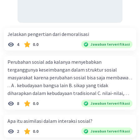
commerce untuk menjual produknya ke
pasar global.
Dampak Positif:
Globalisasi
memungkinkan perusahaan, terutama
yang lebih kecil atau baru, untuk mencapai
Jelaskan pengertian dari demoralisasi
pasar yang lebih luas dan berpotensi
4
0.0
Jawaban terverifikasi
mengakses pelanggan di berbagai negara.
Hal ini membuka kesempatan baru untuk
Perubahan sosial ada kalanya menyebabkan
pertumbuhan bisnis dan keberlanjutan.
terganggunya keseimbangan dalam struktur sosial
Efisiensi Rantai Pasokan:
masyarakat karena perubahan sosial bisa saja membawa . .
. . A . kebudayaan bangsa lain B. sikap yang tidak
Contoh:
Sebuah perusahaan otomotif di
diharapkan dalam kebudayaan tradisional C. nilai-nilai,
negara D memperoleh suku cadang dari
sikap, dan pola . perilaku yang berbeda D. tidak sesuai
8
0.0
Jawaban terverifikasi
beberapa negara di seluruh dunia.
dengan kebudayaan masyarakat setempat
Dampak Positif:
Dengan rantai pasokan
global yang efisien, perusahaan dapat
Apa itu asimilasi dalam interaksi sosial?
mengakses bahan baku dengan harga yang
2
0.0
Jawaban terverifikasi
lebih kompetitif dan memperoleh