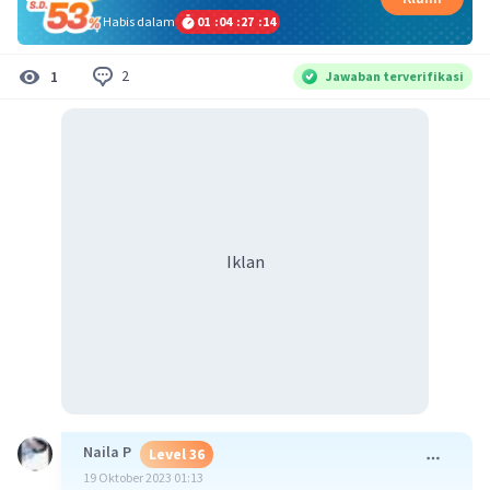
Habis dalam
01
:
04
:
27
:
13
2
1
Jawaban terverifikasi
Iklan
Naila P
Level 36
19 Oktober 2023 01:13