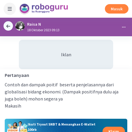
Masuk
Raisa N
18 Oktober 2023 09:13
Iklan
Pertanyaan
Contoh dan dampak poitif beserta penjelasannya dari
globalisasi bidang ekonomi. (Dampak positifnya dulu aja
juga boleh) mohon segera ya
Makasih
Ikuti Tryout SNBT & Menangkan E-Wallet
100rb
Klaim