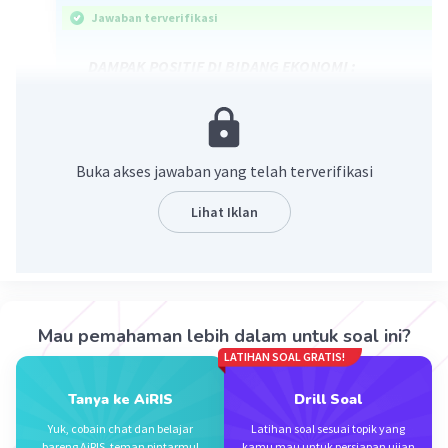
Jawaban terverifikasi
DAMPAK POSITIF DI BIDANG EKONOMI :
Terciptanya Pertumbuhan Ekonomi
Nilai Ekspor dan Impor meningkat
Meningkatnya kesejahteraan Tenaga
Buka akses jawaban yang telah terverifikasi
kerja
Meningkatnya variasi Komoditas
Lihat Iklan
Munculnya Bisnis pasar Online
·
5.0
(
1
)
Balas
Beri Rating
Mau pemahaman lebih dalam untuk soal ini?
LATIHAN SOAL GRATIS!
Vincent M
Community
Level 73
Tanya ke AiRIS
Drill Soal
30 Oktober 2023 02:10
Yuk, cobain chat dan belajar
Latihan soal sesuai topik yang
Jawaban terverifikasi
bareng AiRIS, teman pintarmu!
kamu mau untuk persiapan ujian