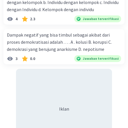
dengan kelompok b. Individu dengan kelompok c. Individu
dengan Individu d. Kelompok dengan individu
Peningkatan Investasi Asing Langsung (FDI):
4
2.3
Jawaban terverifikasi
Contoh:
Sebuah perusahaan multinasional
yang berkantor pusat di negara A
Dampak negatif yang bisa timbul sebagai akibat dari
berinvestasi dalam membangun pabrik di
proses demokratisasi adalah . . . . A . kolusi B. korupsi C.
negara B.
demokrasi yang berujung anarkisme D. nepotisme
Dampak Positif:
Investasi asing langsung
membawa teknologi, modal, dan
3
0.0
Jawaban terverifikasi
manajemen baru ke negara tujuan. Hal ini
dapat menciptakan lapangan kerja,
mentransfer pengetahuan, dan membantu
pertumbuhan industri serta ekonomi di
negara tersebut.
Peningkatan Akses ke Pasar Baru:
Iklan
Contoh:
Sebuah perusahaan startup di
negara C menggunakan platform e-