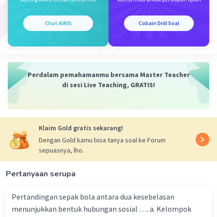
Berikut adalah contoh dan dampak positif dari
Iklan
Chat AiRIS
Cobain Drill Soal
globalisasi dalam bidang ekonomi:
Contoh Dampak Positif Globalisasi di Bidang
Ekonomi:
Peningkatan Perdagangan Internasional:
Perdalam pemahamanmu bersama Master Teacher
di sesi Live Teaching, GRATIS!
Contoh:
Sebuah perusahaan di negara A
bisa dengan mudah melakukan bisnis
dengan perusahaan di negara B melalui
perdagangan internasional.
Klaim Gold gratis sekarang!
Dampak Positif:
Perdagangan
Dengan Gold kamu bisa tanya soal ke Forum
internasional memungkinkan perusahaan
sepuasnya, lho.
untuk memperluas pasar mereka,
mengakses sumber daya yang lebih murah,
Pertanyaan serupa
dan menawarkan produk atau jasa mereka
ke pasar global. Ini dapat menghasilkan
Pertandingan sepak bola antara dua kesebelasan
peningkatan pendapatan dan
menunjukkan bentuk hubungan sosial …. a. Kelompok
pertumbuhan ekonomi.