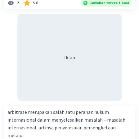
Kevin L
Gold
Level 87
2
5.0
Jawaban terverifikasi
21 Desember 2023 13:33
Jawaban terverifikasi
Asas efisiensi adalah salah satu prinsip dalam ekonomi
yang menekankan penggunaan sumber daya secara
Iklan
efisien untuk mencapai tujuan yang diinginkan. Contoh-
contoh asas efisiensi antara lain:
Iklan
1. Penggunaan sumber daya yang terbatas: Misalnya,
dalam produksi barang atau jasa, asas efisiensi
mengharuskan penggunaan sumber daya yang
terbatas, seperti tenaga kerja, bahan baku, dan modal,
secara efisien agar tidak terjadi pemborosan.
2. Penggunaan teknologi yang tepat: Asas efisiensi juga
mengharuskan penggunaan teknologi yang tepat guna
arbitrase merupakan salah satu peranan hukum
dalam proses produksi. Misalnya, penggunaan mesin
atau peralatan yang efisien dalam menghasilkan barang
internasional dalam menyelesaikan masalah – masalah
atau jasa.
internasional, artinya penyelesaian persengketaan
melalui
3. Pengaturan alokasi sumber daya: Asas efisiensi juga