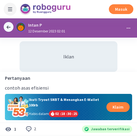
Masuk
Intan P
12 Desember 2023 02:01
Iklan
Pertanyaan
contoh asas efisiensi
Ikuti Tryout SNBT & Menangkan E-Wallet
100rb
Klaim
Habis dalam
02
:
18
:
30
:
25
2
1
Jawaban terverifikasi