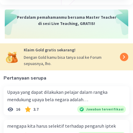
4. Penggunaan teknologi: Menggunakan teknologi yang
efisien dapat meningkatkan efisiensi dalam berbagai
Perdalam pemahamanmu bersama Master Teacher
bidang. Misalnya, menggunakan mesin atau perangkat
di sesi Live Teaching, GRATIS!
yang lebih efisien dalam proses produksi atau
menggunakan perangkat lunak yang dapat
mengotomatisasi tugas-tugas rutin.
Klaim Gold gratis sekarang!
5. Penggunaan anggaran: Mengelola anggaran dengan
Dengan Gold kamu bisa tanya soal ke Forum
efisien adalah contoh asas efisiensi. Misalnya, membuat
sepuasnya, lho.
anggaran yang realistis dan mengalokasikan dana
dengan bijaksana untuk mencapai hasil yang diinginkan.
Pertanyaan serupa
Dalam semua contoh ini, asas efisiensi melibatkan
penggunaan sumber daya yang terbatas dengan cara
Upaya yang dapat dilakukan pelajar dalam rangka
yang paling efektif dan efisien untuk mencapai hasil
mendukung upaya bela negara adalah…
yang diinginkan.
16
3.7
Jawaban terverifikasi
·
5.0
(
1
)
Balas
Beri Rating
mengapa kita harus selektif terhadap pengaruh iptek