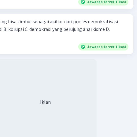
Jawaban terverifikasi
Iklan
 tentang Otak Manusia: Meskipun telah ada penelitian
ifikan dalam neurosains dan psikologi, pemahaman
ng bisa timbul sebagai akibat dari proses demokratisasi
ompleksitas otak manusia masih relatif lambat. Meskipun
kolusi B. korupsi C. demokrasi yang berujung anarkisme D.
ah membuat kemajuan besar dalam memahami struktur dan
sar otak, masih banyak yang harus dipelajari tentang
Jawaban terverifikasi
 otak bekerja, terutama dalam konteks seperti
as, kesadaran, dan memori.
 Obat-obatan Baru: Proses penelitian dan pengembangan
an baru seringkali memakan waktu yang sangat lama dan
skipun kita terus melakukan penelitian intensif dalam
ologi molekuler dan bioteknologi, banyak proses
an obat yang membutuhkan waktu bertahun-tahun untuk
Iklan
n, menguji, dan mengembangkan obat baru yang efektif
 Ini termasuk penyakit-penyakit kompleks seperti kanker
akit neurodegeneratif.
·
0.0
(
0
)
Balas
ating