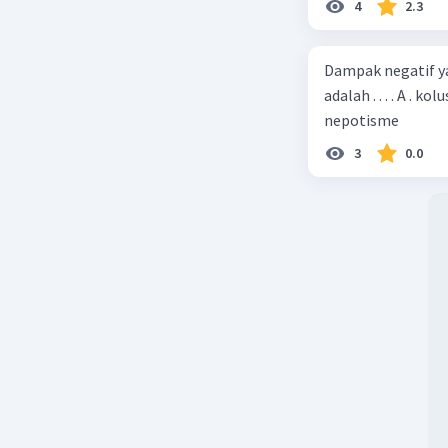
4
2.3
Pemahaman
yang sign
Dampak negatif ya
tentang k
adalah . . . . A . 
kita tel
nepotisme
fungsi da
3
0.0
bagaimana
kreativit
Penemuan
obat-obat
mahal. Me
bidang bi
peneliti
menemuka
dan aman.
atau peny
Beri R