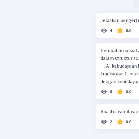
Jelaskan pengerti
4
0.0
Perubahan sosial
dalam struktur so
. . . A . kebudaya
tradisional C. nila
dengan kebudaya
8
0.0
Apa itu asimilasi 
2
0.0