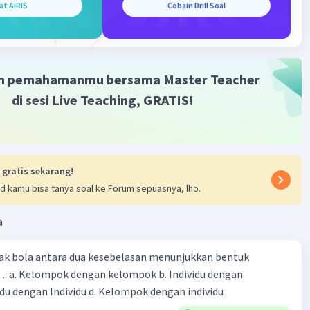
san dalam akses, biaya, dan teknologi menyebabkan
at AiRIS
Cobain Drill Soal
gan dalam arkeologi bawah air berjalan dengan lambat.
ada penemuan menarik, proses ekskavasi dan pemulihan
eringkali memakan waktu dan biaya yang besar.
m pemahamanmu bersama Master Teacher
ua contoh di atas, hal-hal seperti teknologi yang
di sesi Live Teaching, GRATIS!
n, kompleksitas isu-isu yang dipelajari, dan keterbatasan
aya seringkali menjadi alasan mengapa perkembangan
etahuan dalam bidang-bidang ini cenderung berlangsung
bat dibandingkan dengan bidang ilmu lain yang lebih
kses dan dipelajari.
 gratis sekarang!
d kamu bisa tanya soal ke Forum sepuasnya, lho.
·
5.0
(
1
)
Balas
ating
a
M
Community
Level 58
ak bola antara dua kesebelasan menunjukkan bentuk
3:31
 dengan
terverifikasi
kelompok c. Individu dengan Individu d. Kelompok dengan individu
oh perkembangan ilmu pengetahuan yang lambat adalah: