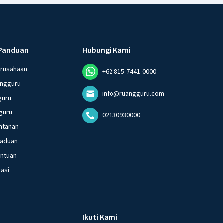
Panduan
Hubungi Kami
erusahaan
+62 815-7441-0000
angguru
info@ruangguru.com
guru
guru
02130930000
ntanan
gaduan
entuan
vasi
Ikuti Kami