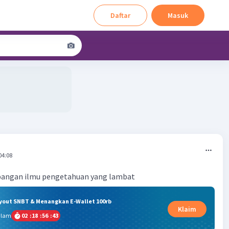
Daftar
Masuk
04:08
bangan ilmu pengetahuan yang lambat
ryout SNBT & Menangkan E-Wallet 100rb
Klaim
alam
02
:
18
:
56
:
42