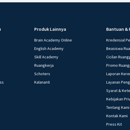
u
Produk Lainnya
Bantuan & 
Brain Academy Online
Kredensial P
English Academy
Beasiswa Ru
Skill Academy
Cicilan Ruang
Ruangkerja
Promo Ruang
Schoters
Laporan Kere
ess
Kalananti
Layanan Pen
Syarat & Ket
Kebijakan Pri
Tentang Kami
Kontak Kami
Press Kit