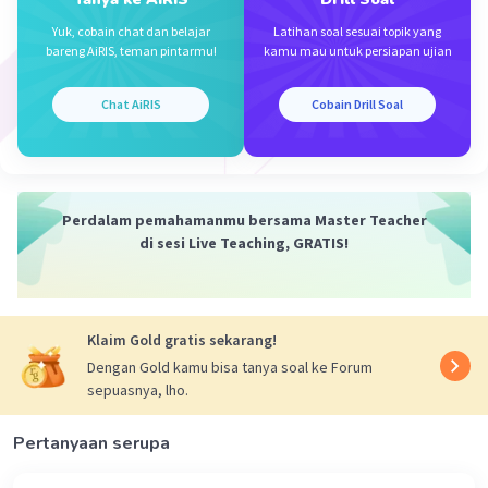
banyak menghasilkan gas rumah kaca. (Pernyataan B
benar)
Yuk, cobain chat dan belajar
Latihan soal sesuai topik yang
bareng AiRIS, teman pintarmu!
kamu mau untuk persiapan ujian
·
0.0
(
0
)
Balas
Beri Rating
Chat AiRIS
Cobain Drill Soal
Perdalam pemahamanmu bersama Master Teacher
di sesi Live Teaching, GRATIS!
Iklan
Klaim Gold gratis sekarang!
Dengan Gold kamu bisa tanya soal ke Forum
sepuasnya, lho.
Pertanyaan serupa