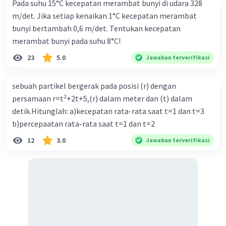
Pada suhu 15°C kecepatan merambat bunyi di udara 328
m/det. Jika setiap kenaikan 1°C kecepatan merambat
bunyi bertambah 0,6 m/det. Tentukan kecepatan
merambat bunyi pada suhu 8°C!
23
5.0
Jawaban terverifikasi
sebuah partikel bergerak pada posisi (r) dengan
persamaan r=t²+2t+5,(r) dalam meter dan (t) dalam
detik.Hitunglah: a)kecepatan rata-rata saat t=1 dan t=3
b)percepaatan rata-rata saat t=1 dan t=2
12
3.0
Jawaban terverifikasi