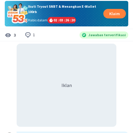
Ikuti Tryout SNBT & Menangkan E-Wallet
100rb
Klaim
Habis dalam
02
:
03
:
26
:
20
1
3
Jawaban terverifikasi
Iklan